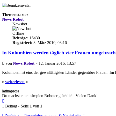
Themenstarter
News Robot
Newsbot
Offline
Beiträge:
16430
Registriert:
3. März 2010, 03:16
In Kolumbien werden täglich vier Frauen umgebrach
Beitrag
von
News Robot
»
12. Januar 2016, 13:57
Kolumbien ist eins der gewalttätigsten Länder gegenüber Frauen. Im
»
weiterlesen
«
latinapress
Du machst einen simplen Roboter glücklich. Vielen Dank!
Nach
oben
1 Beitrag • Seite
1
von
1
Zurück zu „Presseinformationen & Neuigkeiten“