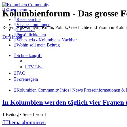
Open menu
Kolumbienforum - Das grosse 
Reiseberichte
Visabestimmungen
Reisen, Auswandern, Kultur, Politik, Geschichte und Visum in Kol
TV - Live
Persönlichkeiten
Zum Inhalt
Venezuela - Kolumbiens Nachbar
Wohin soll mein Beitrag
Schnellzugriff
TV Live
FAQ
Forenregeln
Kolumbien Community
Infos | News
Presseinformationen & 
In Kolumbien werden täglich vier Frauen
1 Beitrag • Seite
1
von
1
Thema abonnieren