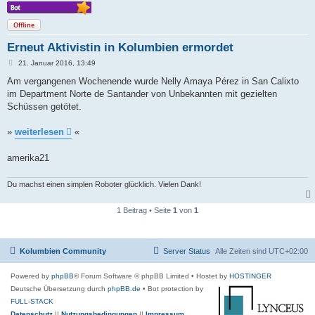
Offline
Erneut Aktivistin in Kolumbien ermordet
B
21. Januar 2016, 13:49
e
i
Am vergangenen Wochenende wurde Nelly Amaya Pérez in San Calixto
t
im Department Norte de Santander von Unbekannten mit gezielten
r
a
Schüssen getötet.
g
»
weiterlesen
«
amerika21
Du machst einen simplen Roboter glücklich. Vielen Dank!
1 Beitrag • Seite
1
von
1
Kolumbien Community
Server Status
Alle Zeiten sind
UTC+02:00
Powered by
phpBB
® Forum Software © phpBB Limited
• Hostet by
HOSTINGER
Deutsche Übersetzung durch
phpBB.de
• Bot protection by
FULL-STACK
Datenschutz
||
Nutzungsbedingungen
||
Impressum