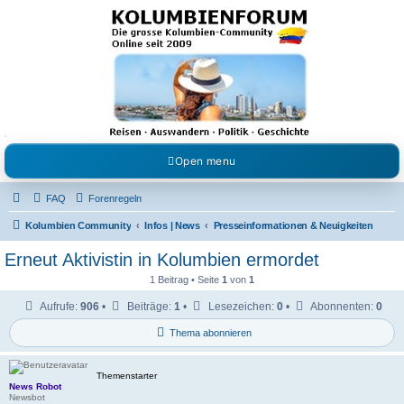
Kolumbienforum - Das
grosse Forum der
Freunde Kolumbiens
Reisen, Auswandern, Kultur, Politik, Geschichte und Visum in Kolumbien und Venezuela.
Austausch, Erfahrungen und Gemeinschaft im Kolumbienforum
Open menu
FAQ
Forenregeln
Kolumbien Community
Infos | News
Presseinformationen & Neuigkeiten
Erneut Aktivistin in Kolumbien ermordet
1 Beitrag • Seite
1
von
1
Aufrufe:
906
•
Beiträge:
1
•
Lesezeichen:
0
•
Abonnenten:
0
Thema abonnieren
Themenstarter
News Robot
Newsbot