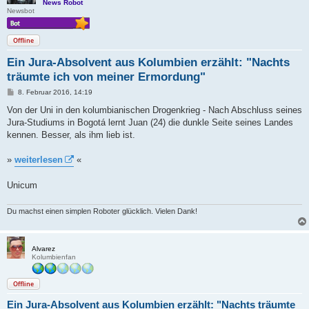
News Robot
Newsbot
Offline
Ein Jura-Absolvent aus Kolumbien erzählt: "Nachts
träumte ich von meiner Ermordung"
B
8. Februar 2016, 14:19
e
i
Von der Uni in den kolumbianischen Drogenkrieg - Nach Abschluss seines
t
Jura-Studiums in Bogotá lernt Juan (24) die dunkle Seite seines Landes
r
a
kennen. Besser, als ihm lieb ist.
g
»
weiterlesen
«
Unicum
Du machst einen simplen Roboter glücklich. Vielen Dank!
Alvarez
Kolumbienfan
Offline
Ein Jura-Absolvent aus Kolumbien erzählt: "Nachts träumte