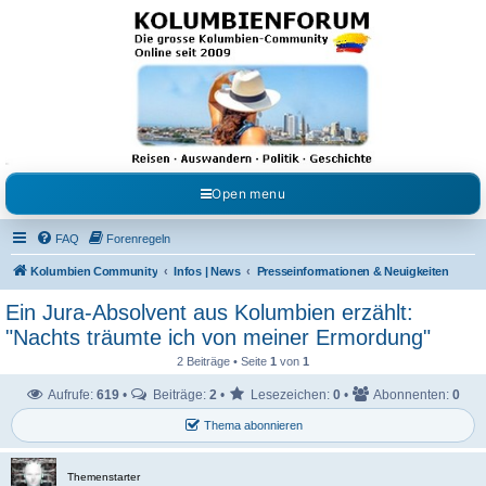
Kolumbienforum - Das
grosse Forum der
Freunde Kolumbiens
Reisen, Auswandern, Kultur, Politik, Geschichte und Visum in Kolumbien und Venezuela.
Austausch, Erfahrungen und Gemeinschaft im Kolumbienforum
Open menu
FAQ
Forenregeln
Kolumbien Community
Infos | News
Presseinformationen & Neuigkeiten
Ein Jura-Absolvent aus Kolumbien erzählt:
"Nachts träumte ich von meiner Ermordung"
2 Beiträge • Seite
1
von
1
Aufrufe:
619
•
Beiträge:
2
•
Lesezeichen:
0
•
Abonnenten:
0
Thema abonnieren
Themenstarter