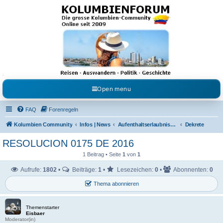
Kolumbienforum - Das
grosse Forum der
Freunde Kolumbiens
Reisen, Auswandern, Kultur, Politik, Geschichte und Visum in Kolumbien und Venezuela.
Austausch, Erfahrungen und Gemeinschaft im Kolumbienforum
Open menu
FAQ
Forenregeln
Kolumbien Community
Infos | News
Aufenthaltserlaubnisse / Visen für Kolumbien
Dekrete
RESOLUCION 0175 DE 2016
1 Beitrag • Seite
1
von
1
Aufrufe:
1802
•
Beiträge:
1
•
Lesezeichen:
0
•
Abonnenten:
0
Thema abonnieren
Themenstarter
Eisbaer
Moderator(in)