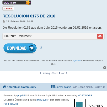
Offline
RESOLUCION 0175 DE 2016
B
22. Februar 2016, 14:49
e
i
Die Resolution 0175 aus dem Jahr 2016 wurde am 08.02.2016 erlassen.
t
r
Link zum Dokument
a
g
Du bist mit unserer Hilfe zufrieden! Dann hilf bitte mit einer kleinen »
Spende
« Danke und Vergelt's
Gott!
1 Beitrag • Seite
1
von
1
Kolumbien Community
Server Status
Alle Zeiten sind
UTC+02:00
Powered by
phpBB
® Forum Software © phpBB Limited
• Hostet by
HOSTINGER
Deutsche Übersetzung durch
phpBB.de
• Bot protection by
FULL-STACK