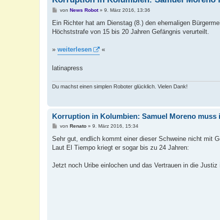
B
von
News Robot
»
9. März 2016, 13:36
e
i
Ein Richter hat am Dienstag (8.) den ehemaligen Bürgermei
t
Höchststrafe von 15 bis 20 Jahren Gefängnis verurteilt.
r
a
g
»
weiterlesen
«
latinapress
Du machst einen simplen Roboter glücklich. Vielen Dank!
Korruption in Kolumbien: Samuel Moreno muss 
B
von
Renato
»
9. März 2016, 15:34
e
i
Sehr gut, endlich kommt einer dieser Schweine nicht mit G
t
Laut El Tiempo kriegt er sogar bis zu 24 Jahren:
r
a
g
Jetzt noch Uribe einlochen und das Vertrauen in die Justiz 