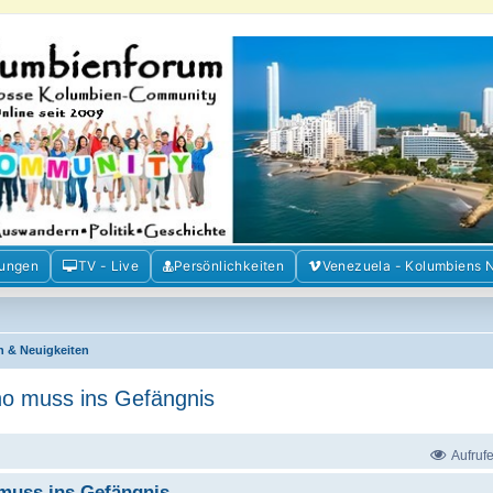
m der Freunde Kolumbiens
ien und Venezuela. Austausch, Erfahrungen und Gemeinschaft im Kolumbienforum
mungen
TV - Live
Persönlichkeiten
Venezuela - Kolumbiens 
n & Neuigkeiten
no muss ins Gefängnis
Aufruf
muss ins Gefängnis