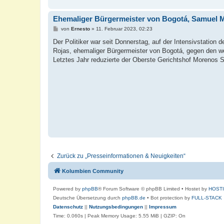
Ehemaliger Bürgermeister von Bogotá, Samuel M
B
von
Ernesto
»
11. Februar 2023, 02:23
e
i
Der Politiker war seit Donnerstag, auf der Intensivstatio
t
Rojas, ehemaliger Bürgermeister von Bogotá, gegen den wege
r
a
Letztes Jahr reduzierte der Oberste Gerichtshof Morenos 
g
Zurück zu „Presseinformationen & Neuigkeiten“
Kolumbien Community
Powered by
phpBB
® Forum Software © phpBB Limited
• Hostet by
HOST
Deutsche Übersetzung durch
phpBB.de
• Bot protection by
FULL-STACK
Datenschutz
||
Nutzungsbedingungen
||
Impressum
Time: 0.060s
| Peak Memory Usage: 5.55 MiB | GZIP: On