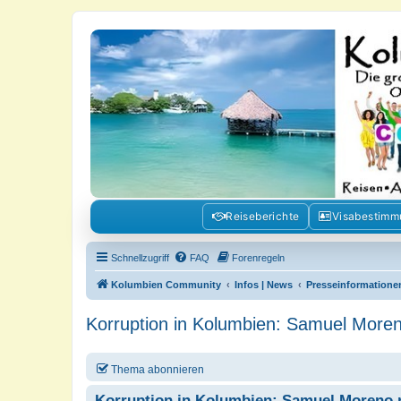
Kolumbienforum - Das grosse Foru
Reisen, Auswandern, Kultur, Politik, Geschichte und Visum in Kolumb
Reiseberichte
Visabestim
Schnellzugriff
FAQ
Forenregeln
Kolumbien Community
Infos | News
Presseinformatione
Korruption in Kolumbien: Samuel More
Thema abonnieren
Korruption in Kolumbien: Samuel Moreno 