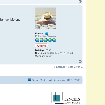
N
a
c
h
o
b
s Samuel Moreno
e
n
Ernesto
Kolumbien-Veteran
Offline
Beiträge:
6590
Registriert:
5. Oktober 2010, 16:43
Wohnort:
Zürich
N
a
3 Beiträge • Seite
1
von
1
c
h
o
b
Server Status
Alle Zeiten sind
UTC+02:00
e
n