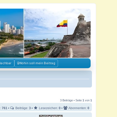
Nachbar
Wohin soll mein Beitrag
3 Beiträge • Seite
1
von
1
e:
761
•
Beiträge:
3
•
Lesezeichen:
0
•
Abonnenten:
0