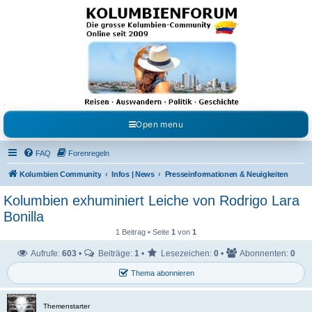
Kolumbienforum - Das
grosse Forum der
Freunde Kolumbiens
Reisen, Auswandern, Kultur, Politik, Geschichte und Visum in Kolumbien und Venezuela.
Austausch, Erfahrungen und Gemeinschaft im Kolumbienforum
Open menu
FAQ
Forenregeln
Kolumbien Community
Infos | News
Presseinformationen & Neuigkeiten
Kolumbien exhuminiert Leiche von Rodrigo Lara
Bonilla
1 Beitrag • Seite
1
von
1
Aufrufe:
603
•
Beiträge:
1
•
Lesezeichen:
0
•
Abonnenten:
0
Thema abonnieren
Themenstarter