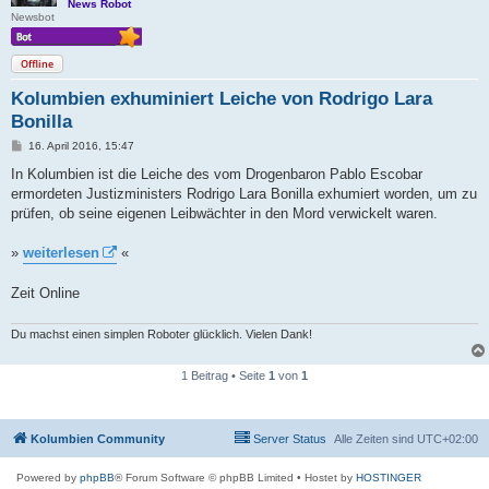
News Robot
Newsbot
Offline
Kolumbien exhuminiert Leiche von Rodrigo Lara
Bonilla
B
16. April 2016, 15:47
e
i
In Kolumbien ist die Leiche des vom Drogenbaron Pablo Escobar
t
ermordeten Justizministers Rodrigo Lara Bonilla exhumiert worden, um zu
r
a
prüfen, ob seine eigenen Leibwächter in den Mord verwickelt waren.
g
»
weiterlesen
«
Zeit Online
Du machst einen simplen Roboter glücklich. Vielen Dank!
1 Beitrag • Seite
1
von
1
Kolumbien Community
Server Status
Alle Zeiten sind
UTC+02:00
Powered by
phpBB
® Forum Software © phpBB Limited
• Hostet by
HOSTINGER