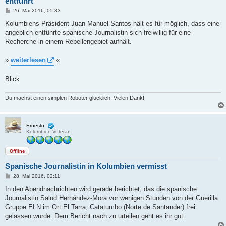
entführt
B
26. Mai 2016, 05:33
e
i
Kolumbiens Präsident Juan Manuel Santos hält es für möglich, dass eine
t
angeblich entführte spanische Journalistin sich freiwillig für eine
r
a
Recherche in einem Rebellengebiet aufhält.
g
»
weiterlesen
«
Blick
Du machst einen simplen Roboter glücklich. Vielen Dank!
Ernesto
Kolumbien-Veteran
Offline
Spanische Journalistin in Kolumbien vermisst
B
28. Mai 2016, 02:11
e
i
In den Abendnachrichten wird gerade berichtet, das die spanische
t
Journalistin Salud Hernández-Mora vor wenigen Stunden von der Guerilla
r
a
Gruppe ELN im Ort El Tarra, Catatumbo (Norte de Santander) frei
g
gelassen wurde. Dem Bericht nach zu urteilen geht es ihr gut.