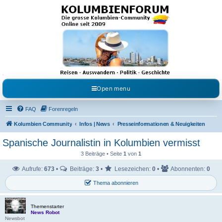
Kolumbienforum - Das
grosse Forum der
Freunde Kolumbiens
Reisen, Auswandern, Kultur, Politik, Geschichte und Visum in Kolumbien und Venezuela.
Austausch, Erfahrungen und Gemeinschaft im Kolumbienforum
Open menu
FAQ
Forenregeln
Kolumbien Community
Infos | News
Presseinformationen & Neuigkeiten
Spanische Journalistin in Kolumbien vermisst
3 Beiträge • Seite
1
von
1
Aufrufe:
673
•
Beiträge:
3
•
Lesezeichen:
0
•
Abonnenten:
0
Thema abonnieren
Themenstarter
News Robot
Newsbot