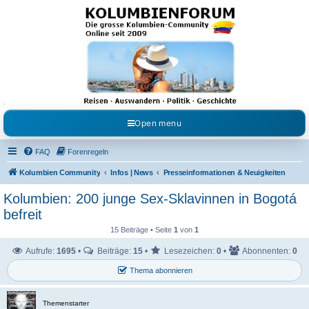
Kolumbienforum - Das
grosse Forum der
Freunde Kolumbiens
Reisen, Auswandern, Kultur, Politik, Geschichte und Visum in Kolumbien und Venezuela.
Austausch, Erfahrungen und Gemeinschaft im Kolumbienforum
Open menu
FAQ
Forenregeln
Kolumbien Community
Infos | News
Presseinformationen & Neuigkeiten
Kolumbien: 200 junge Sex-Sklavinnen in Bogotá
befreit
15 Beiträge • Seite
1
von
1
Aufrufe:
1695
•
Beiträge:
15
•
Lesezeichen:
0
•
Abonnenten:
0
Thema abonnieren
Themenstarter