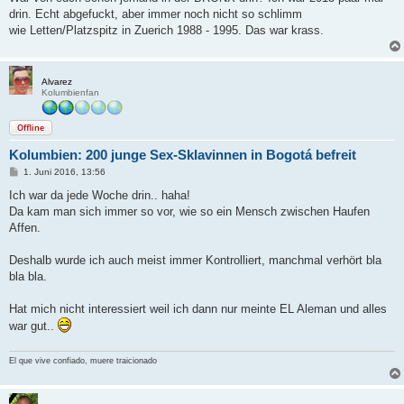
t
drin. Echt abgefuckt, aber immer noch nicht so schlimm
r
a
wie Letten/Platzspitz in Zuerich 1988 - 1995. Das war krass.
g
Alvarez
Kolumbienfan
Offline
Kolumbien: 200 junge Sex-Sklavinnen in Bogotá befreit
B
1. Juni 2016, 13:56
e
i
Ich war da jede Woche drin.. haha!
t
Da kam man sich immer so vor, wie so ein Mensch zwischen Haufen
r
a
Affen.
g
Deshalb wurde ich auch meist immer Kontrolliert, manchmal verhört bla
bla bla.
Hat mich nicht interessiert weil ich dann nur meinte EL Aleman und alles
war gut..
El que vive confiado, muere traicionado