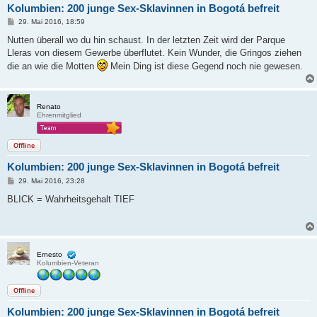
Kolumbien: 200 junge Sex-Sklavinnen in Bogotá befreit
B
29. Mai 2016, 18:59
e
i
Nutten überall wo du hin schaust. In der letzten Zeit wird der Parque
t
Lleras von diesem Gewerbe überflutet. Kein Wunder, die Gringos ziehen
r
a
die an wie die Motten
Mein Ding ist diese Gegend noch nie gewesen.
g
Renato
Ehrenmitglied
Offline
Kolumbien: 200 junge Sex-Sklavinnen in Bogotá befreit
B
29. Mai 2016, 23:28
e
i
BLICK = Wahrheitsgehalt TIEF
t
r
a
g
Ernesto
Kolumbien-Veteran
Offline
Kolumbien: 200 junge Sex-Sklavinnen in Bogotá befreit