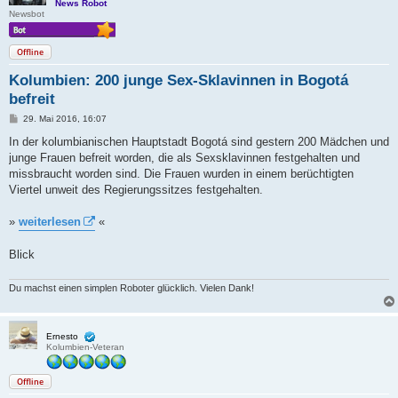
News Robot
Newsbot
Offline
Kolumbien: 200 junge Sex-Sklavinnen in Bogotá
befreit
B
29. Mai 2016, 16:07
e
i
In der kolumbianischen Hauptstadt Bogotá sind gestern 200 Mädchen und
t
junge Frauen befreit worden, die als Sexsklavinnen festgehalten und
r
a
missbraucht worden sind. Die Frauen wurden in einem berüchtigten
g
Viertel unweit des Regierungssitzes festgehalten.
»
weiterlesen
«
Blick
Du machst einen simplen Roboter glücklich. Vielen Dank!
Ernesto
Kolumbien-Veteran
Offline