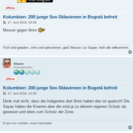
Offline
Kolumbien: 200 junge Sex-Sklavinnen in Bogotá befreit
B
17. Juni 2016, 02:08
e
i
Messer gegen 9mm
t
r
a
g
Fünf sind geladen, zehn sind gekommen, gieß Wasser zur Suppe, heiß alle willkommen.
Alvarez
Kolumbienfan
Offline
Kolumbien: 200 junge Sex-Sklavinnen in Bogotá befreit
B
17. Juni 2016, 12:50
e
i
Denk mal nicht, dass die Indigentes dort 9mm haben das ist quatsch! Die
t
Sayas haben die Knarren aber die sind ja zu deinem eigenen Schutz da
r
a
gewesen und eben zum Schutz der Zone.
g
El que vive confiado, muere traicionado