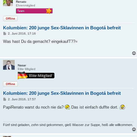
Renato
Ehrenmitglied
Offline
Kolumbien: 200 junge Sex-Sklavinnen in Bogotá befreit
B
2. Juni 2016, 17:16
e
i
Was hast Du da gemacht? eingekaufT??=
t
r
a
g
Nasar
Elite Mitglied
Offline
Kolumbien: 200 junge Sex-Sklavinnen in Bogotá befreit
B
2. Juni 2016, 17:57
e
i
PapiRenato warst du noch nie da?
Das ist einfach duffte dort.
t
r
a
g
Fünf sind geladen, zehn sind gekommen, gieß Wasser zur Suppe, heiß alle willkommen.