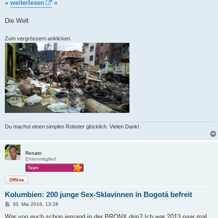
»
weiterlesen
«
Die Welt
Zum vergrössern anklicken
Du machst einen simplen Roboter glücklich. Vielen Dank!
Renato
Ehrenmitglied
Offline
Kolumbien: 200 junge Sex-Sklavinnen in Bogotá befreit
B
30. Mai 2016, 13:28
e
i
War von euch schon jemand in der BRONX drin? Ich war 2013 paar mal