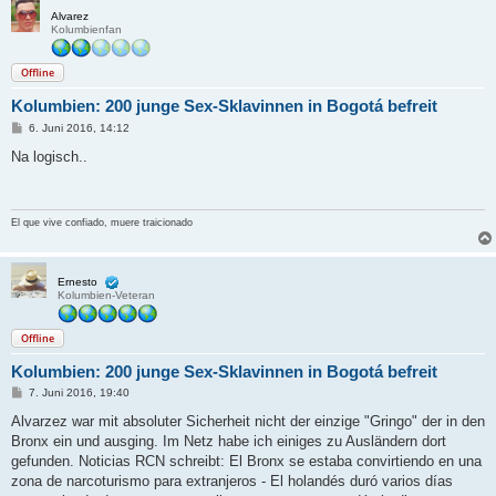
Alvarez
Kolumbienfan
Offline
Kolumbien: 200 junge Sex-Sklavinnen in Bogotá befreit
B
6. Juni 2016, 14:12
e
i
Na logisch..
t
r
a
g
El que vive confiado, muere traicionado
Ernesto
Kolumbien-Veteran
Offline
Kolumbien: 200 junge Sex-Sklavinnen in Bogotá befreit
B
7. Juni 2016, 19:40
e
i
Alvarzez war mit absoluter Sicherheit nicht der einzige "Gringo" der in den
t
Bronx ein und ausging. Im Netz habe ich einiges zu Ausländern dort
r
a
gefunden. Noticias RCN schreibt: El Bronx se estaba convirtiendo en una
g
zona de narcoturismo para extranjeros - El holandés duró varios días