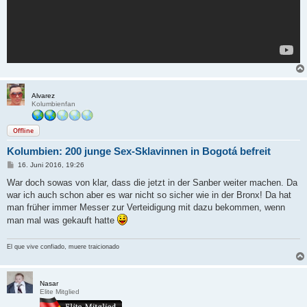
Alvarez
Kolumbienfan
Offline
Kolumbien: 200 junge Sex-Sklavinnen in Bogotá befreit
B
16. Juni 2016, 19:26
e
i
War doch sowas von klar, dass die jetzt in der Sanber weiter machen. Da
t
war ich auch schon aber es war nicht so sicher wie in der Bronx! Da hat
r
a
man früher immer Messer zur Verteidigung mit dazu bekommen, wenn
g
man mal was gekauft hatte
El que vive confiado, muere traicionado
Nasar
Elite Mitglied