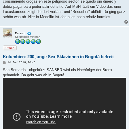
consumiendo drogas en este peligroso sector, se quedó sin dinero y
debía pagar para poder salir del sitio. Auf MSN läuft ein Video das eine
Luxuskarosse zeigt die dort vorfährt und "Besucher" ablädt. Da ging ganz
schön was ab. Hier in Medellín ist das alles noch relativ harmlos.
Ernesto
Kolumbien-Veteran
Offline
Kolumbien: 200 junge Sex-Sklavinnen in Bogotá befreit
B
14. Juni 2016, 20:40
e
i
San Bernardo - abgekürzt SANBER wird als Nachfolger der Bronx
t
gehandelt. Da geht was ab in Bogotá.
r
a
g