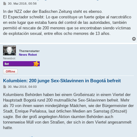
B
30. Mai 2016, 00:56
e
i
In der NZZ oder der Badischen Zeitung steht es ebenso.
t
El Espectador schreibt: Lo que constituye un fuerte golpe al narcotráfico
r
a
en este lugar que estaba fuera del control de las autoridades, también
g
permitió el rescate de 200 menores que se encontraban siendo víctimas
de explotación sexual, entre ellos ocho menores de 13 años.
Themenstarter
News Robot
Newsbot
Offline
Kolumbien: 200 junge Sex-Sklavinnen in Bogotá befreit
B
30. Mai 2016, 04:03
e
i
Kolumbiens Behörden haben bei einem Großeinsatz in einem Viertel der
t
Hauptstadt Bogotá rund 200 mutmaßliche Sex-Sklavinnen befreit. Mehr
r
a
als 70 von ihnen waren minderjährige Mädchen, wie der Bürgermeister der
g
Stadt, Enrique Peñalosa, laut örtlichen Medien am Samstag (Ortszeit)
sagte. Bei der groß angelegten Aktion räumten Behörden auch
tonnenweise Müll von den Straßen, der sich in dem Viertel angesammelt
hatte.