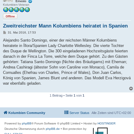
Ernesto
Kolumbien-Veteran
Offline
Zweitreichster Mann Kolumbiens heiratet in Spanien
B
31. Mai 2016, 17:53
e
i
Alejandro Santo Domingo, einer der reichsten Männer Kolumbiens
t
heiratete in Íllora/Spanien Lady Charlotte Wellesley. Die vierte Tochter
r
a
des Duque de Wellington. Die 300 eingeladenen Hochzeitsgäste feierten
g
danach in der Finca La Torre, welche dem Duque gehört. Zu den Gästen
gehörten: Tatiana Santo Domingo (Nichte des Bräutigams) mit Eheman;
Andrea Cashiragi (ältester Sohn von Caroline von Monaco), Camila de
Cornualles (Ehefrau von Charles, Prince of Wales), Don Juan Carlos,
König von Spanien, James Blunt und anderen. Das Modell Eva Herzigová
war ebenfalls geladen.
1 Beitrag • Seite
1
von
1
Kolumbien Community
Server Status
Alle Zeiten sind
UTC+02:00
Powered by
phpBB
® Forum Software © phpBB Limited
• Hostet by
HOSTINGER
Deutsche Übersetzung durch
phpBB.de
• Bot protection by