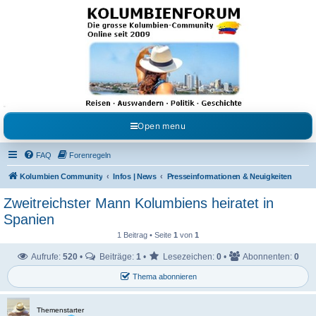
Kolumbienforum - Das
grosse Forum der
Freunde Kolumbiens
Reisen, Auswandern, Kultur, Politik, Geschichte und Visum in Kolumbien und Venezuela.
Austausch, Erfahrungen und Gemeinschaft im Kolumbienforum
Open menu
FAQ
Forenregeln
Kolumbien Community
Infos | News
Presseinformationen & Neuigkeiten
Zweitreichster Mann Kolumbiens heiratet in
Spanien
1 Beitrag • Seite
1
von
1
Aufrufe:
520
•
Beiträge:
1
•
Lesezeichen:
0
•
Abonnenten:
0
Thema abonnieren
Themenstarter