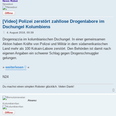
News Robot
Newsbot
Offline
[Video] Polizei zerstört zahllose Drogenlabore im
Dschungel Kolumbiens
B
4. August 2016, 00:39
e
i
Drogenrazzia im kolumbianischen Dschungel. In einer gemeinsamen
t
Aktion haben Kräfte von Polizei und Militär in dem südamerikanischen
r
a
Land mehr als 100 Kokain-Labore zerstört. Den Behörden ist damit nach
g
eigenen Angaben ein schwerer Schlag gegen Drogenschmuggler
gelungen.
»
weiterlesen
«
N24
Du machst einen simplen Roboter glücklich. Vielen Dank!
Alvarez
Kolumbienfan
Offline