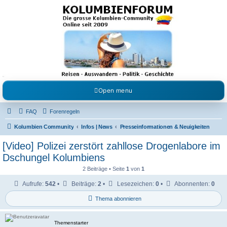
Kolumbienforum - Das
grosse Forum der
Freunde Kolumbiens
Reisen, Auswandern, Kultur, Politik, Geschichte und Visum in Kolumbien und Venezuela.
Austausch, Erfahrungen und Gemeinschaft im Kolumbienforum
Open menu
FAQ
Forenregeln
Kolumbien Community
Infos | News
Presseinformationen & Neuigkeiten
[Video] Polizei zerstört zahllose Drogenlabore im
Dschungel Kolumbiens
2 Beiträge • Seite
1
von
1
Aufrufe:
542
•
Beiträge:
2
•
Lesezeichen:
0
•
Abonnenten:
0
Thema abonnieren
Themenstarter