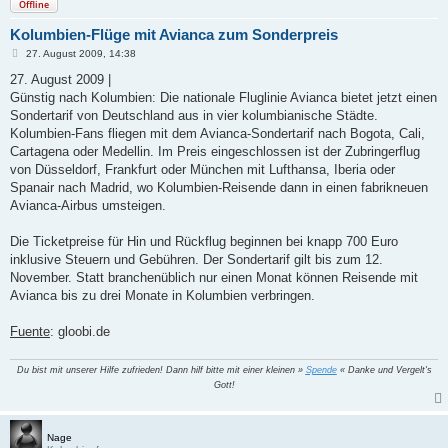
Offline
Kolumbien-Flüge mit Avianca zum Sonderpreis
B
27. August 2009, 14:38
e
i
27. August 2009 |
t
Günstig nach Kolumbien: Die nationale Fluglinie Avianca bietet jetzt einen
r
a
Sondertarif von Deutschland aus in vier kolumbianische Städte.
g
Kolumbien-Fans fliegen mit dem Avianca-Sondertarif nach Bogota, Cali,
Cartagena oder Medellin. Im Preis eingeschlossen ist der Zubringerflug
von Düsseldorf, Frankfurt oder München mit Lufthansa, Iberia oder
Spanair nach Madrid, wo Kolumbien-Reisende dann in einen fabrikneuen
Avianca-Airbus umsteigen.
Die Ticketpreise für Hin und Rückflug beginnen bei knapp 700 Euro
inklusive Steuern und Gebühren. Der Sondertarif gilt bis zum 12.
November. Statt branchenüblich nur einen Monat können Reisende mit
Avianca bis zu drei Monate in Kolumbien verbringen.
Fuente
: gloobi.de
Du bist mit unserer Hilfe zufrieden! Dann hilf bitte mit einer kleinen »
Spende
« Danke und Vergelt's
Gott!
Nage