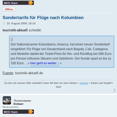
Offline
Sondertarife für Flüge nach Kolumbien
B
10. August 2009, 16:10
e
i
touristik-aktuell
schreibt:
t
r
a
g
Der Nationalcarrier Kolumbiens, Avianca, hat einen neuen Sondertarif
eingeführt: Für Flüge von Deutschland nach Bogota, Cali, Cartagena
und Medellin startet der Ticket-Preis für Hin- und Rückflug bei 696 Euro
pro Person inklusive Steuern und Gebühren. Der Kunde spart so bis zu
330 Euro ... »
hier geht es weiter
«
Fuente
: touristik-aktuell.de
Du bist mit unserer Hilfe zufrieden! Dann hilf bitte mit einer kleinen »
Spende
« Danke und Vergelt's
Gott!
Themenstarter
Eisbaer
Moderator(in)