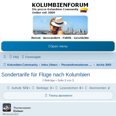
Kolumbienforum - Das
grosse Forum der
Freunde Kolumbiens
Reisen, Auswandern, Kultur, Politik, Geschichte und Visum in Kolumbien und Venezuela.
Austausch, Erfahrungen und Gemeinschaft im Kolumbienforum
Open menu
FAQ
Forenregeln
Kolumbien Community
Infos | News
Presseinformationen & Neuigkeiten
Archiv 2009
Sondertarife für Flüge nach Kolumbien
3 Beiträge • Seite
1
von
1
Aufrufe:
572
•
Beiträge:
3
•
Lesezeichen:
0
•
Abonnenten:
2
Thema abonnieren
Themenstarter
Eisbaer
Moderator(in)