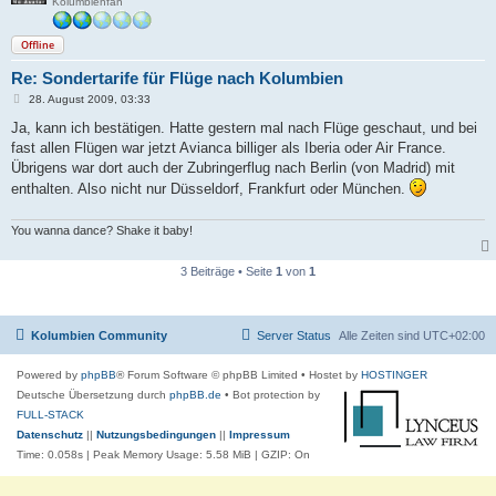
Kolumbienfan
Offline
Re: Sondertarife für Flüge nach Kolumbien
B
28. August 2009, 03:33
e
i
Ja, kann ich bestätigen. Hatte gestern mal nach Flüge geschaut, und bei
t
fast allen Flügen war jetzt Avianca billiger als Iberia oder Air France.
r
a
Übrigens war dort auch der Zubringerflug nach Berlin (von Madrid) mit
g
enthalten. Also nicht nur Düsseldorf, Frankfurt oder München.
You wanna dance? Shake it baby!
3 Beiträge • Seite
1
von
1
Kolumbien Community
Server Status
Alle Zeiten sind
UTC+02:00
Powered by
phpBB
® Forum Software © phpBB Limited
• Hostet by
HOSTINGER
Deutsche Übersetzung durch
phpBB.de
• Bot protection by
FULL-STACK
Datenschutz
||
Nutzungsbedingungen
||
Impressum
Time: 0.058s
| Peak Memory Usage: 5.58 MiB | GZIP: On