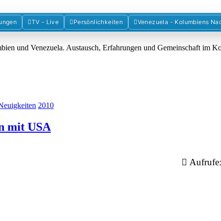
Forum der Freunde Kolumbiens
ungen
TV - Live
Persönlichkeiten
Venezuela - Kolumbiens Na
umbien und Venezuela. Austausch, Erfahrungen und Gemeinschaft im 
Neuigkeiten
2010
en mit USA
Aufrufe