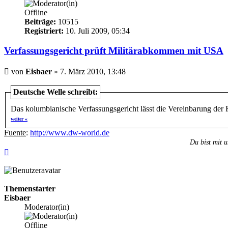
Offline
Beiträge:
10515
Registriert:
10. Juli 2009, 05:34
Verfassungsgericht prüft Militärabkommen mit USA
Beitrag
von
Eisbaer
»
7. März 2010, 13:48
Deutsche Welle schreibt:
Das kolumbianische Verfassungsgericht lässt die Vereinbarung der
weiter «
Fuente
:
http://www.dw-world.de
Du bist mit u
Nach
oben
Themenstarter
Eisbaer
Moderator(in)
Offline