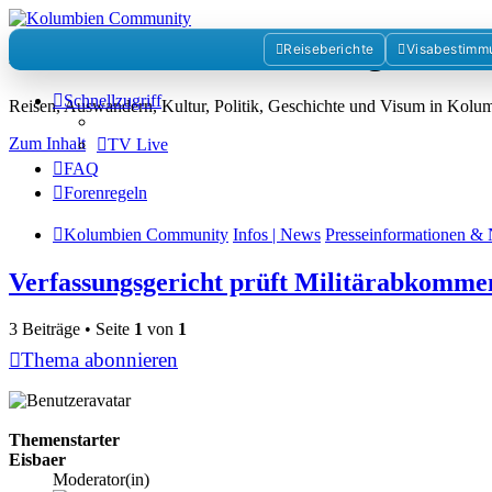
Kolumbienforum - Das grosse 
Reiseberichte
Visabestimm
Schnellzugriff
Reisen, Auswandern, Kultur, Politik, Geschichte und Visum in Kol
Zum Inhalt
TV Live
FAQ
Forenregeln
Kolumbien Community
Infos | News
Presseinformationen & 
Verfassungsgericht prüft Militärabkomm
3 Beiträge • Seite
1
von
1
Thema abonnieren
Themenstarter
Eisbaer
Moderator(in)