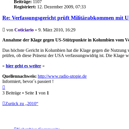
Beiträge:
1107
Registriert:
12. Dezember 2009, 07:33
Re: Verfassungsgericht prüft Militärabkommen mit 
Beitrag
von
Coticiario
»
9. März 2010, 16:29
Annahme der Klage gegen US-Stützpunkte in Kolumbien vom Ver
Das höchste Gericht in Kolumbien hat die Klage gegen die Nutzung 
prüfen, ob diese Präsenz der USA verfassungswidrig ist. Die Klage w
»
hier geht es weiter
«
Quellennachweis:
http://www.radio-utopie.de
Informiert, bevor´s passiert !
Nach
oben
3 Beiträge • Seite
1
von
1
Zurück zu „2010“