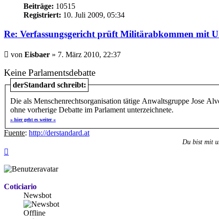
Beiträge:
10515
Registriert:
10. Juli 2009, 05:34
Re: Verfassungsgericht prüft Militärabkommen mit 
Beitrag
von
Eisbaer
»
7. März 2010, 22:37
Keine Parlamentsdebatte
derStandard schreibt:
Die als Menschenrechtsorganisation tätige Anwaltsgruppe Jose Alv
ohne vorherige Debatte im Parlament unterzeichnete.
» hier geht es weiter «
Fuente
:
http://derstandard.at
Du bist mit u
Nach
oben
Coticiario
Newsbot
Offline