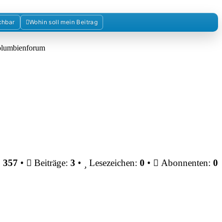
chbar
Wohin soll mein Beitrag
Kolumbienforum
:
357
•
Beiträge:
3
•
Lesezeichen:
0
•
Abonnenten:
0