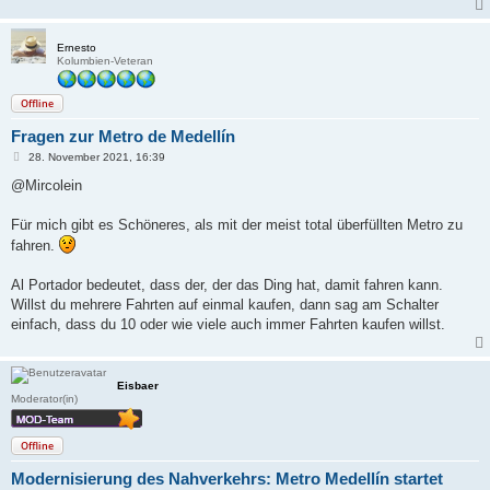
Ernesto
Kolumbien-Veteran
Offline
Fragen zur Metro de Medellín
B
28. November 2021, 16:39
e
i
@Mircolein
t
r
a
Für mich gibt es Schöneres, als mit der meist total überfüllten Metro zu
g
fahren.
Al Portador bedeutet, dass der, der das Ding hat, damit fahren kann.
Willst du mehrere Fahrten auf einmal kaufen, dann sag am Schalter
einfach, dass du 10 oder wie viele auch immer Fahrten kaufen willst.
Eisbaer
Moderator(in)
Offline
Modernisierung des Nahverkehrs: Metro Medellín startet