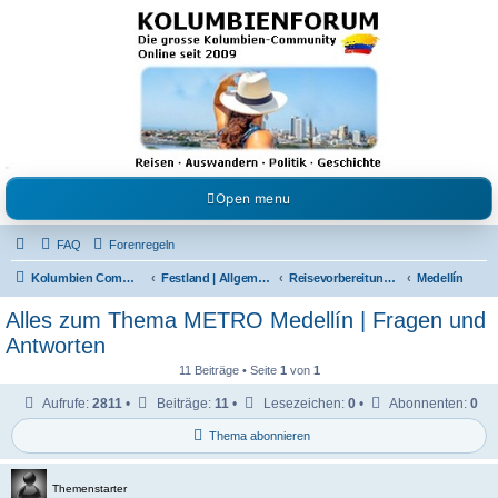
Kolumbienforum - Das
grosse Forum der
Freunde Kolumbiens
Reisen, Auswandern, Kultur, Politik, Geschichte und Visum in Kolumbien und Venezuela.
Austausch, Erfahrungen und Gemeinschaft im Kolumbienforum
Open menu
FAQ
Forenregeln
Kolumbien Community
Festland | Allgemeine Fragen
Reisevorbereitungen & Reiseerfahrungen
Medellín
Alles zum Thema METRO Medellín | Fragen und
Antworten
11 Beiträge • Seite
1
von
1
Aufrufe:
2811
•
Beiträge:
11
•
Lesezeichen:
0
•
Abonnenten:
0
Thema abonnieren
Themenstarter