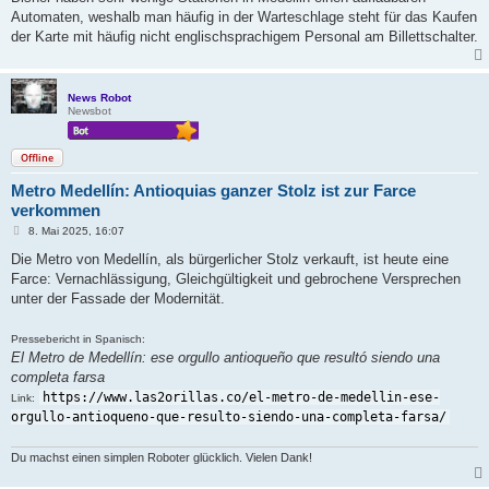
Automaten, weshalb man häufig in der Warteschlage steht für das Kaufen
der Karte mit häufig nicht englischsprachigem Personal am Billettschalter.
News Robot
Newsbot
Offline
Metro Medellín: Antioquias ganzer Stolz ist zur Farce
verkommen
B
8. Mai 2025, 16:07
e
i
Die Metro von Medellín, als bürgerlicher Stolz verkauft, ist heute eine
t
Farce: Vernachlässigung, Gleichgültigkeit und gebrochene Versprechen
r
a
unter der Fassade der Modernität.
g
Pressebericht in Spanisch:
El Metro de Medellín: ese orgullo antioqueño que resultó siendo una
completa farsa
https://www.las2orillas.co/el-metro-de-medellin-ese-
Link:
orgullo-antioqueno-que-resulto-siendo-una-completa-farsa/
Du machst einen simplen Roboter glücklich. Vielen Dank!