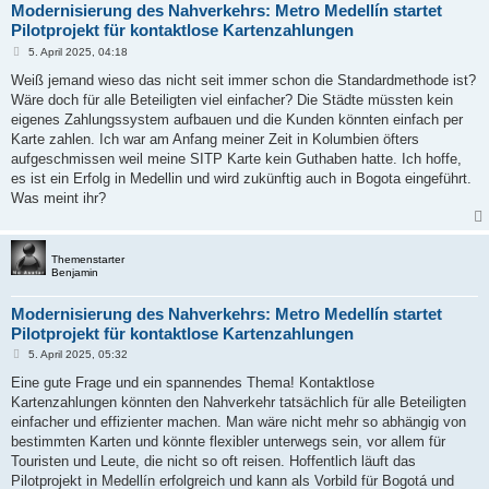
Modernisierung des Nahverkehrs: Metro Medellín startet
Pilotprojekt für kontaktlose Kartenzahlungen
B
5. April 2025, 04:18
e
i
Weiß jemand wieso das nicht seit immer schon die Standardmethode ist?
t
Wäre doch für alle Beteiligten viel einfacher? Die Städte müssten kein
r
a
eigenes Zahlungssystem aufbauen und die Kunden könnten einfach per
g
Karte zahlen. Ich war am Anfang meiner Zeit in Kolumbien öfters
aufgeschmissen weil meine SITP Karte kein Guthaben hatte. Ich hoffe,
es ist ein Erfolg in Medellin und wird zukünftig auch in Bogota eingeführt.
Was meint ihr?
Themenstarter
Benjamin
Modernisierung des Nahverkehrs: Metro Medellín startet
Pilotprojekt für kontaktlose Kartenzahlungen
B
5. April 2025, 05:32
e
i
Eine gute Frage und ein spannendes Thema! Kontaktlose
t
Kartenzahlungen könnten den Nahverkehr tatsächlich für alle Beteiligten
r
a
einfacher und effizienter machen. Man wäre nicht mehr so abhängig von
g
bestimmten Karten und könnte flexibler unterwegs sein, vor allem für
Touristen und Leute, die nicht so oft reisen. Hoffentlich läuft das
Pilotprojekt in Medellín erfolgreich und kann als Vorbild für Bogotá und