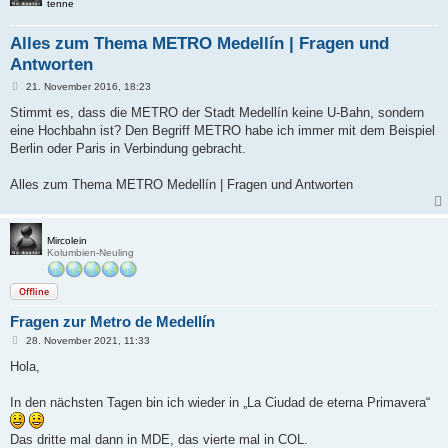
tenne
Alles zum Thema METRO Medellín | Fragen und
Antworten
B
21. November 2016, 18:23
e
i
Stimmt es, dass die METRO der Stadt Medellín keine U-Bahn, sondern
t
eine Hochbahn ist? Den Begriff METRO habe ich immer mit dem Beispiel
r
a
Berlin oder Paris in Verbindung gebracht.
g
Alles zum Thema METRO Medellín | Fragen und Antworten
Mircolein
Kolumbien-Neuling
Offline
Fragen zur Metro de Medellín
B
28. November 2021, 11:33
e
i
Hola,
t
r
a
In den nächsten Tagen bin ich wieder in „La Ciudad de eterna Primavera“
g
Das dritte mal dann in MDE, das vierte mal in COL.