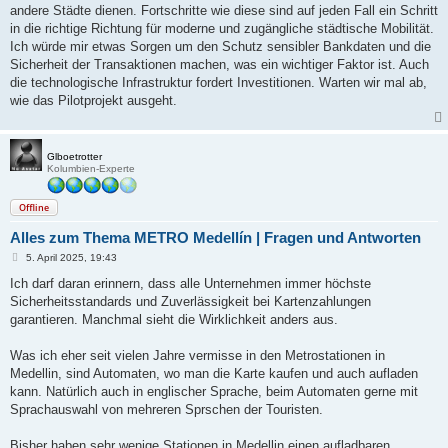
andere Städte dienen. Fortschritte wie diese sind auf jeden Fall ein Schritt
in die richtige Richtung für moderne und zugängliche städtische Mobilität.
Ich würde mir etwas Sorgen um den Schutz sensibler Bankdaten und die
Sicherheit der Transaktionen machen, was ein wichtiger Faktor ist. Auch
die technologische Infrastruktur fordert Investitionen. Warten wir mal ab,
wie das Pilotprojekt ausgeht.
Glboetrotter
Kolumbien-Experte
Offline
Alles zum Thema METRO Medellín | Fragen und Antworten
B
5. April 2025, 19:43
e
i
Ich darf daran erinnern, dass alle Unternehmen immer höchste
t
Sicherheitsstandards und Zuverlässigkeit bei Kartenzahlungen
r
a
garantieren. Manchmal sieht die Wirklichkeit anders aus.
g
Was ich eher seit vielen Jahre vermisse in den Metrostationen in
Medellin, sind Automaten, wo man die Karte kaufen und auch aufladen
kann. Natürlich auch in englischer Sprache, beim Automaten gerne mit
Sprachauswahl von mehreren Sprschen der Touristen.
Bisher haben sehr wenige Stationen in Medellin einen aufladbaren