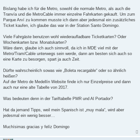
Bislang habe ich für die Metro, sowohl die normale Metro, als auch die
Tranvía und die MetroCable immer einzelne Fahrkarten gekauft. Um zum
Parque Arví zu kommen musste ich dann aber jedesmal ein zusätzliches
Ticket kaufen, ich glaube das war in der Station Santo Domingo.
Viele Fahrgäste benutzen wohl wiederaufladbare Ticketkarten? Oder
Wochenkarten bzw. Monatskarten?
Wäre dann, glaube ich auch sinnvoll, da ich in MDE viel mit der
Metro/Tram/Cable unterwegs sein werde, dann am besten sich auch so
eine Karte zu besorgen, spart ja auch Zeit.
Dürfte wahrscheinlich sowas wie „Boleta recargable“ oder so ähnlich
heißen?
Auf der Metro de Medellín Website finde ich nur Einzelpreise und dann
auch nur eine alte Tabelle von 2017.
Was bedeuten denn in der Tariftabelle PMR und Al Portador?
Hat da jemand Tipps, weil mein Spanisch ist „muy mala“, wird aber
jedesmal ein wenig besser…
Muchísimas gracias y felíz Domingo