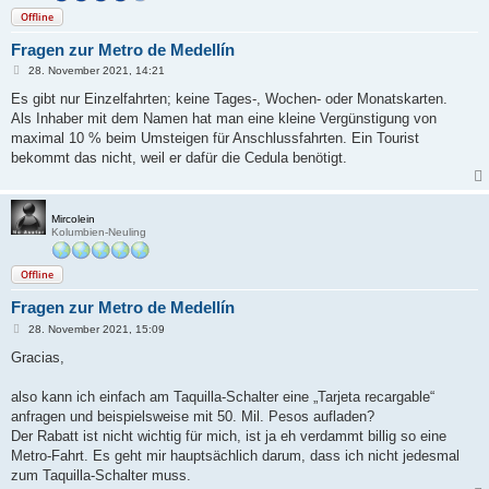
Offline
Fragen zur Metro de Medellín
B
28. November 2021, 14:21
e
i
Es gibt nur Einzelfahrten; keine Tages-, Wochen- oder Monatskarten.
t
Als Inhaber mit dem Namen hat man eine kleine Vergünstigung von
r
a
maximal 10 % beim Umsteigen für Anschlussfahrten. Ein Tourist
g
bekommt das nicht, weil er dafür die Cedula benötigt.
Mircolein
Kolumbien-Neuling
Offline
Fragen zur Metro de Medellín
B
28. November 2021, 15:09
e
i
Gracias,
t
r
a
also kann ich einfach am Taquilla-Schalter eine „Tarjeta recargable“
g
anfragen und beispielsweise mit 50. Mil. Pesos aufladen?
Der Rabatt ist nicht wichtig für mich, ist ja eh verdammt billig so eine
Metro-Fahrt. Es geht mir hauptsächlich darum, dass ich nicht jedesmal
zum Taquilla-Schalter muss.