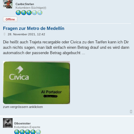
CaribicStefan
Kolumbien-Süchtige(r)
Offline
Fragen zur Metro de Medellín
B
28. November 2021, 12:42
e
i
Die heißt auch Trajeta recargable oder Civica zu den Tarifen kann ich Dir
t
auch nichts sagen, man lädt einfach einen Betrag drauf und es wird dann
r
a
automatisch der passende Betrag abgebucht ...
g
zum vergrössern anklicken
Glboetrotter
Kolumbien-Experte