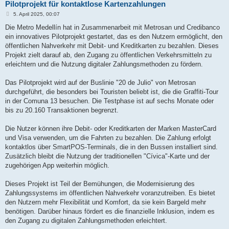
Pilotprojekt für kontaktlose Kartenzahlungen
B
5. April 2025, 00:07
e
i
Die Metro Medellín hat in Zusammenarbeit mit Metrosan und Credibanco
t
ein innovatives Pilotprojekt gestartet, das es den Nutzern ermöglicht, den
r
a
öffentlichen Nahverkehr mit Debit- und Kreditkarten zu bezahlen. Dieses
g
Projekt zielt darauf ab, den Zugang zu öffentlichen Verkehrsmitteln zu
erleichtern und die Nutzung digitaler Zahlungsmethoden zu fördern.
Das Pilotprojekt wird auf der Buslinie "20 de Julio" von Metrosan
durchgeführt, die besonders bei Touristen beliebt ist, die die Graffiti-Tour
in der Comuna 13 besuchen. Die Testphase ist auf sechs Monate oder
bis zu 20.160 Transaktionen begrenzt.
Die Nutzer können ihre Debit- oder Kreditkarten der Marken MasterCard
und Visa verwenden, um die Fahrten zu bezahlen. Die Zahlung erfolgt
kontaktlos über SmartPOS-Terminals, die in den Bussen installiert sind.
Zusätzlich bleibt die Nutzung der traditionellen "Cívica"-Karte und der
zugehörigen App weiterhin möglich.
Dieses Projekt ist Teil der Bemühungen, die Modernisierung des
Zahlungssystems im öffentlichen Nahverkehr voranzutreiben. Es bietet
den Nutzern mehr Flexibilität und Komfort, da sie kein Bargeld mehr
benötigen. Darüber hinaus fördert es die finanzielle Inklusion, indem es
den Zugang zu digitalen Zahlungsmethoden erleichtert.