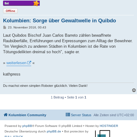
Offline
Kolumbien: Sorge über Gewaltwelle in Quibdo
B
23. November 2016, 00:43
e
i
Laut Quibdos Bischof Juan Carlos Barreto zählen bewaffnete
t
Raubüberfälle, Entführungen und Erpressungen zum Alltag der Bewohner.
r
a
"Im Vergleich zu anderen Städten in Kolumbien ist die Rate von
g
Tötungsdelikten dreimal so hoch", sagte er.
»
weiterlesen
«
kathpress
Du machst einen simplen Roboter glücklich. Vielen Dank!
1 Beitrag • Seite
1
von
1
Kolumbien Community
Server Status
Alle Zeiten sind
UTC+02:00
Powered by
phpBB
® Forum Software © phpBB Limited
• Hostet by
HOSTINGER
Deutsche Übersetzung durch
phpBB.de
• Bot protection by
FULL-STACK