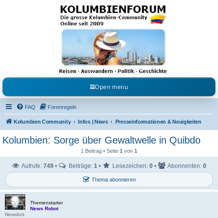
Kolumbienforum - Das
grosse Forum der
Freunde Kolumbiens
Reisen, Auswandern, Kultur, Politik, Geschichte und Visum in Kolumbien und Venezuela.
Austausch, Erfahrungen und Gemeinschaft im Kolumbienforum
Open menu
FAQ
Forenregeln
Kolumbien Community
Infos | News
Presseinformationen & Neuigkeiten
Kolumbien: Sorge über Gewaltwelle in Quibdo
1 Beitrag • Seite
1
von
1
Aufrufe:
749
•
Beiträge:
1
•
Lesezeichen:
0
•
Abonnenten:
0
Thema abonnieren
Themenstarter
News Robot
Newsbot