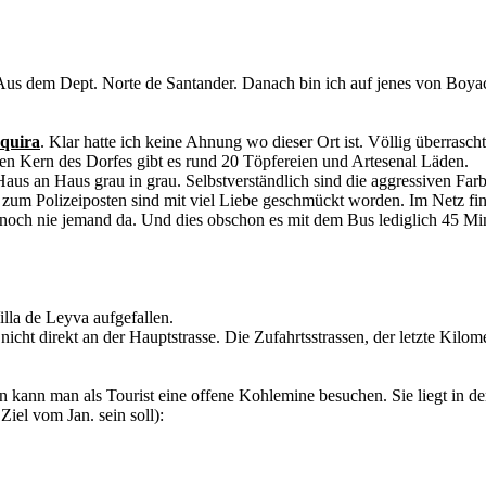
. Aus dem Dept. Norte de Santander. Danach bin ich auf jenes von Bo
quira
. Klar hatte ich keine Ahnung wo dieser Ort ist. Völlig überrasc
en Kern des Dorfes gibt es rund 20 Töpfereien und Artesenal Läden.
aus an Haus grau in grau. Selbstverständlich sind die aggressiven Farb
in zum Polizeiposten sind mit viel Liebe geschmückt worden. Im Netz fi
noch nie jemand da. Und dies obschon es mit dem Bus lediglich 45 Min
lla de Leyva aufgefallen.
a nicht direkt an der Hauptstrasse. Die Zufahrtsstrassen, der letzte K
 kann man als Tourist eine offene Kohlemine besuchen. Sie liegt in de
Ziel vom Jan. sein soll):