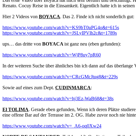
Das erste Video über Boyaca hat mich sehr berührt und beschäftigt. 
Renato. Cocuy Reise in die Einsamkeit. Eigentlich hatte ich in seine
Hier 2 Videos von
BOYACA
. Das 2. Finde ich nicht sonderlich gut:
https://www.youtube.com/watch?v=KS9bT0uPG4o&t=615s
https://www.youtube.com/watch?v=JSLyIPVlb2c&t=1789s
ups… das dritte von
BOYACA
ist ganz neu (eben gefunden):
https://www.youtube.com/watch?v=WjP8uy7pR60
In der weiteren Suche über ähnliches bin ich dann auf das überlange
https://www.youtube.com/watch?v=CRcGMcJtug8&t=229s
Sowie auf eines zum Dept.
CUDINMARCA
:
https://www.youtube.com/watch?v=hj3Ez-WaB68&t=38s
El TOLIMA
. Gerade eben gefunden, Wenn ich deren Plätze studiere 
eine offene Bar auf der Terrasse im 2. OG. Habe zuvor noch nie hint
https://www.youtube.com/watch?v=_A6-oq0Xw24