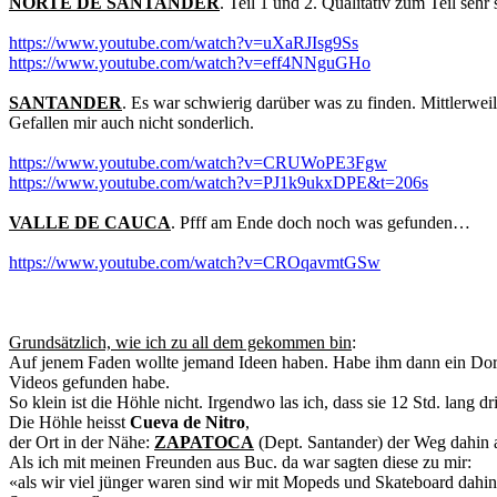
NORTE DE SANTANDER
. Teil 1 und 2. Qualitativ zum Teil sehr
https://www.youtube.com/watch?v=uXaRJIsg9Ss
https://www.youtube.com/watch?v=eff4NNguGHo
SANTANDER
. Es war schwierig darüber was zu finden. Mittlerw
Gefallen mir auch nicht sonderlich.
https://www.youtube.com/watch?v=CRUWoPE3Fgw
https://www.youtube.com/watch?v=PJ1k9ukxDPE&t=206s
VALLE DE CAUCA
. Pfff am Ende doch noch was gefunden…
https://www.youtube.com/watch?v=CROqavmtGSw
Grundsätzlich, wie ich zu all dem gekommen bin
:
Auf jenem Faden wollte jemand Ideen haben. Habe ihm dann ein Dorf 
Videos gefunden habe.
So klein ist die Höhle nicht. Irgendwo las ich, dass sie 12 Std. lang dr
Die Höhle heisst
Cueva de Nitro
,
der Ort in der Nähe:
ZAPATOCA
(Dept. Santander) der Weg dahin 
Als ich mit meinen Freunden aus Buc. da war sagten diese zu mir:
«als wir viel jünger waren sind wir mit Mopeds und Skateboard dahi