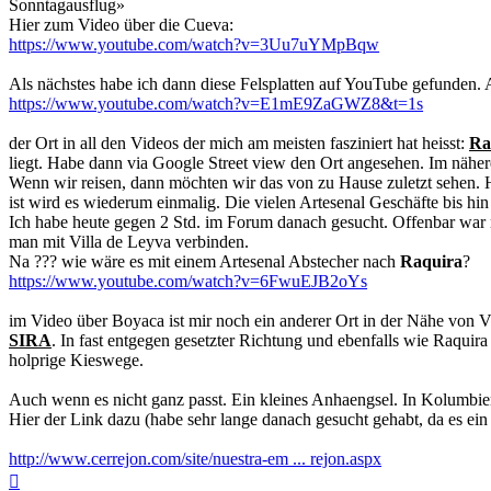
Sonntagausflug»
Hier zum Video über die Cueva:
https://www.youtube.com/watch?v=3Uu7uYMpBqw
Als nächstes habe ich dann diese Felsplatten auf YouTube gefunden
https://www.youtube.com/watch?v=E1mE9ZaGWZ8&t=1s
der Ort in all den Videos der mich am meisten fasziniert hat heisst:
Ra
liegt. Habe dann via Google Street view den Ort angesehen. Im näher
Wenn wir reisen, dann möchten wir das von zu Hause zuletzt sehen. H
ist wird es wiederum einmalig. Die vielen Artesenal Geschäfte bis h
Ich habe heute gegen 2 Std. im Forum danach gesucht. Offenbar war 
man mit Villa de Leyva verbinden.
Na ??? wie wäre es mit einem Artesenal Abstecher nach
Raquira
?
https://www.youtube.com/watch?v=6FwuEJB2oYs
im Video über Boyaca ist mir noch ein anderer Ort in der Nähe von Vi
SIRA
. In fast entgegen gesetzter Richtung und ebenfalls wie Raquir
holprige Kieswege.
Auch wenn es nicht ganz passt. Ein kleines Anhaengsel. In Kolumbien
Hier der Link dazu (habe sehr lange danach gesucht gehabt, da es ein 
http://www.cerrejon.com/site/nuestra-em ... rejon.aspx
Nach