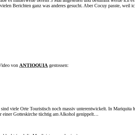
Habe es mittlerweile bereits 3 Mal angesehen und bestimmt werde ich es
n vielen Berichten ganz was anderes gesucht. Aber Cocuy passte, weil 
 Video von
ANTIOQUIA
gestossen:
sind viele Orte Touristisch noch massiv unterentwickelt. In Mariquita h
er einer Gotteskirche tüchtig am Alkohol genippelt…