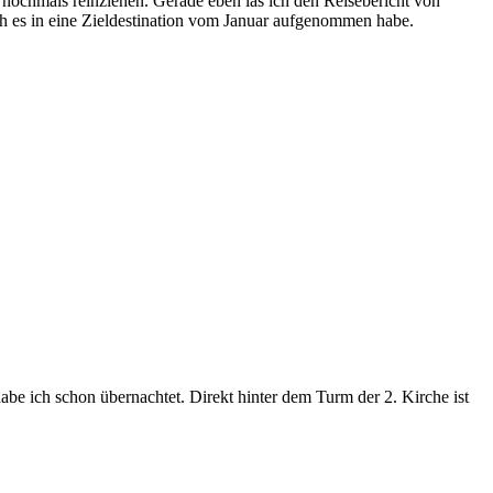
 nochmals reinziehen. Gerade eben las ich den Reisebericht von
ich es in eine Zieldestination vom Januar aufgenommen habe.
abe ich schon übernachtet. Direkt hinter dem Turm der 2. Kirche ist