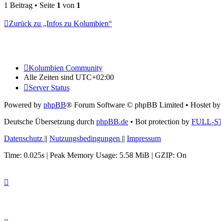
oben
1 Beitrag • Seite
1
von
1
Zurück zu „Infos zu Kolumbien“
Kolumbien Community
Alle Zeiten sind
UTC+02:00
Server Status
Powered by
phpBB
® Forum Software © phpBB Limited
• Hostet b
Deutsche Übersetzung durch
phpBB.de
• Bot protection by
FULL-S
Datenschutz
||
Nutzungsbedingungen
||
Impressum
Time: 0.025s
| Peak Memory Usage: 5.58 MiB | GZIP: On