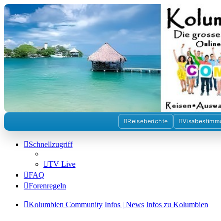
Kolumbienforum - Das grosse 
Reisen, Auswandern, Kultur, Politik, Geschichte und Visum in Kol
Zum Inhalt
Reiseberichte
Visabestimm
Schnellzugriff
TV Live
FAQ
Forenregeln
Kolumbien Community
Infos | News
Infos zu Kolumbien