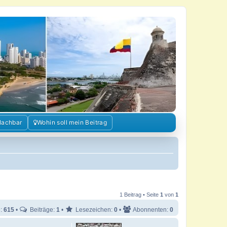
Nachbar
Wohin soll mein Beitrag
1 Beitrag • Seite
1
von
1
e:
615
•
Beiträge:
1
•
Lesezeichen:
0
•
Abonnenten:
0