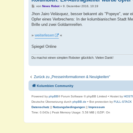
B
von
News Robot
»
9. Dezember 2016, 10:19
e
i
Jhon Jairo Velásquez, besser bekannt als "Popeye", war e
t
Opfer eines Verbrechens: In der kolumbianischen Stadt Med
r
a
Brille und zwei Goldarmreifen.
g
»
weiterlesen
«
Spiegel Online
Du machst einen simplen Roboter glücklich. Vielen Dank!
Zurück zu „Presseinformationen & Neuigkeiten“
Kolumbien Community
Powered by
phpBB
® Forum Software © phpBB Limited
• Hostet by
HOST
Deutsche Übersetzung durch
phpBB.de
• Bot protection by
FULL-STACK
Datenschutz
||
Nutzungsbedingungen
||
Impressum
Time: 0.043s
| Peak Memory Usage: 5.58 MiB | GZIP: On