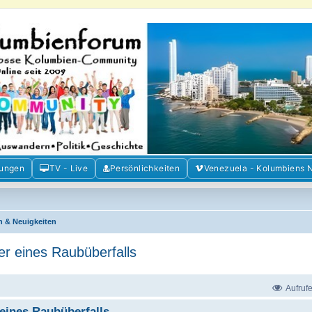
m der Freunde Kolumbiens
ien und Venezuela. Austausch, Erfahrungen und Gemeinschaft im Kolumbienforum
mungen
TV - Live
Persönlichkeiten
Venezuela - Kolumbiens 
n & Neuigkeiten
er eines Raubüberfalls
Aufruf
eines Raubüberfalls