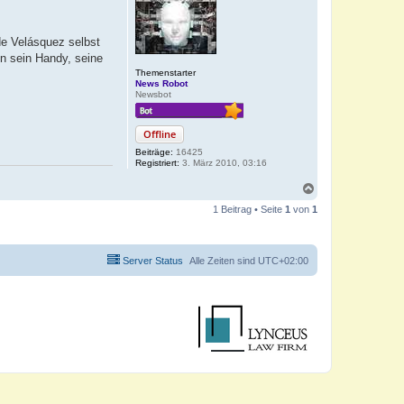
de Velásquez selbst
en sein Handy, seine
Themenstarter
News Robot
Newsbot
Offline
Beiträge:
16425
Registriert:
3. März 2010, 03:16
N
a
1 Beitrag • Seite
1
von
1
c
h
o
b
Server Status
Alle Zeiten sind
UTC+02:00
e
n