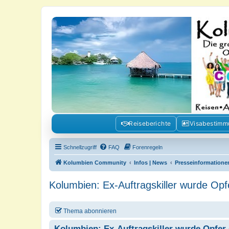
Kolumbienforum - Das grosse Foru
Reisen, Auswandern, Kultur, Politik, Geschichte und Visum in Kolumb
Reiseberichte
Visabestim
Schnellzugriff
FAQ
Forenregeln
Kolumbien Community
Infos | News
Presseinformatione
Kolumbien: Ex-Auftragskiller wurde Opf
Thema abonnieren
Kolumbien: Ex-Auftragskiller wurde Opfer 