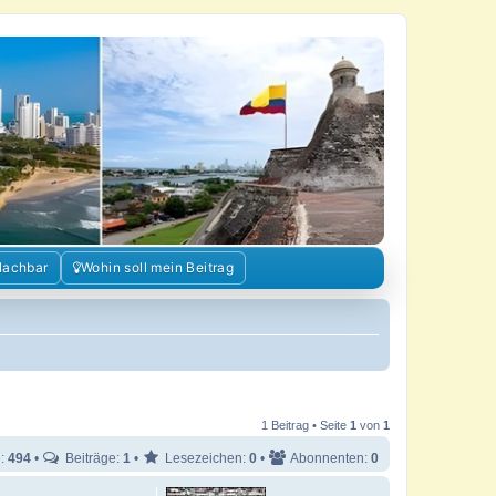
Nachbar
Wohin soll mein Beitrag
1 Beitrag • Seite
1
von
1
e:
494
•
Beiträge:
1
•
Lesezeichen:
0
•
Abonnenten:
0