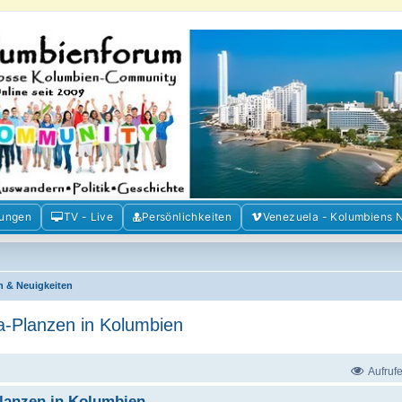
m der Freunde Kolumbiens
ien und Venezuela. Austausch, Erfahrungen und Gemeinschaft im Kolumbienforum
mungen
TV - Live
Persönlichkeiten
Venezuela - Kolumbiens 
n & Neuigkeiten
ka-Planzen in Kolumbien
Aufruf
Planzen in Kolumbien