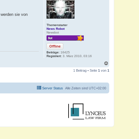
 werden sie von
Themenstarter
News Robot
Newsbot
Offline
Beiträge:
16425
Registriert:
3. März 2010, 03:16
N
a
1 Beitrag • Seite
1
von
1
c
h
o
b
Server Status
Alle Zeiten sind
UTC+02:00
e
n