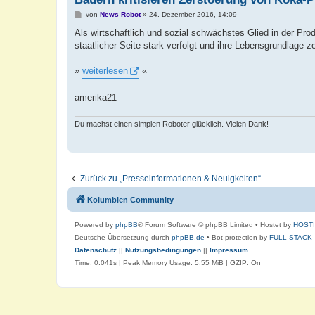
B
von
News Robot
»
24. Dezember 2016, 14:09
e
i
Als wirtschaftlich und sozial schwächstes Glied in der P
t
staatlicher Seite stark verfolgt und ihre Lebensgrundlage z
r
a
g
»
weiterlesen
«
amerika21
Du machst einen simplen Roboter glücklich. Vielen Dank!
Zurück zu „Presseinformationen & Neuigkeiten“
Kolumbien Community
Powered by
phpBB
® Forum Software © phpBB Limited
• Hostet by
HOST
Deutsche Übersetzung durch
phpBB.de
• Bot protection by
FULL-STACK
Datenschutz
||
Nutzungsbedingungen
||
Impressum
Time: 0.041s
| Peak Memory Usage: 5.55 MiB | GZIP: On