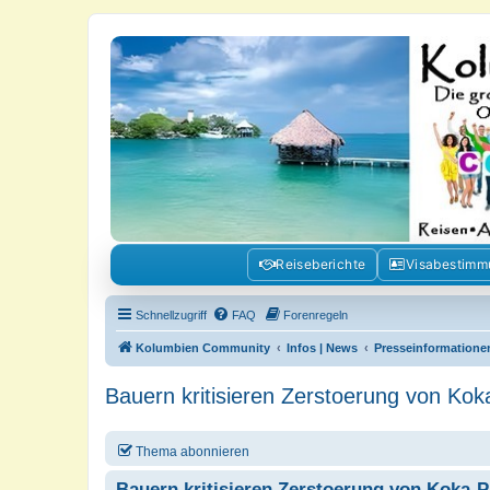
Kolumbienforum - Das grosse Foru
Reisen, Auswandern, Kultur, Politik, Geschichte und Visum in Kolumb
Reiseberichte
Visabestim
Schnellzugriff
FAQ
Forenregeln
Kolumbien Community
Infos | News
Presseinformatione
Bauern kritisieren Zerstoerung von Ko
Thema abonnieren
Bauern kritisieren Zerstoerung von Koka-