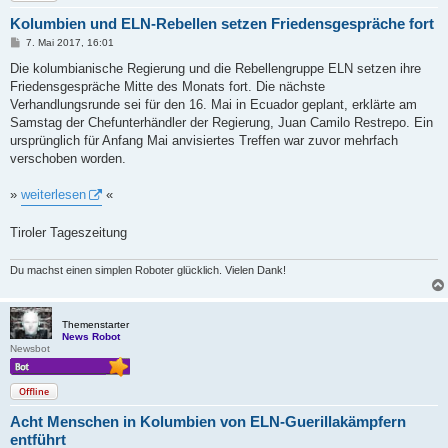
Kolumbien und ELN-Rebellen setzen Friedensgespräche fort
B
7. Mai 2017, 16:01
e
i
Die kolumbianische Regierung und die Rebellengruppe ELN setzen ihre
t
Friedensgespräche Mitte des Monats fort. Die nächste
r
a
Verhandlungsrunde sei für den 16. Mai in Ecuador geplant, erklärte am
g
Samstag der Chefunterhändler der Regierung, Juan Camilo Restrepo. Ein
ursprünglich für Anfang Mai anvisiertes Treffen war zuvor mehrfach
verschoben worden.
»
weiterlesen
«
Tiroler Tageszeitung
Du machst einen simplen Roboter glücklich. Vielen Dank!
Themenstarter
News Robot
Newsbot
Offline
Acht Menschen in Kolumbien von ELN-Guerillakämpfern
entführt