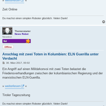
»
weiterlesen
«
Zeit Online
Du machst einen simplen Roboter glücklich. Vielen Dank!
Themenstarter
News Robot
Newsbot
Offline
Anschlag mit zwei Toten in Kolumbien: ELN Guerilla unter
Verdacht
B
30. März 2017, 00:02
e
i
Ein Angriff auf einen Militärkonvoi mit zwei Toten belastet die
t
Friedensverhandlungen zwischen der kolumbianischen Regierung und der
r
a
marxistischen ELN-Guerilla.
g
»
weiterlesen
«
Tiroler Tageszeitung
Du machst einen simplen Roboter glücklich. Vielen Dank!