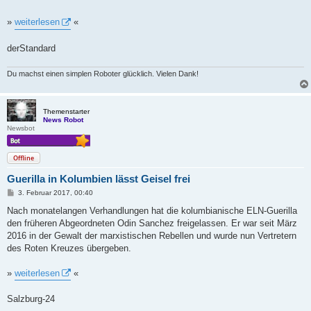
g
»
weiterlesen
«
derStandard
Du machst einen simplen Roboter glücklich. Vielen Dank!
Themenstarter
News Robot
Newsbot
Offline
Guerilla in Kolumbien lässt Geisel frei
B
3. Februar 2017, 00:40
e
i
Nach monatelangen Verhandlungen hat die kolumbianische ELN-Guerilla
t
den früheren Abgeordneten Odin Sanchez freigelassen. Er war seit März
r
a
2016 in der Gewalt der marxistischen Rebellen und wurde nun Vertretern
g
des Roten Kreuzes übergeben.
»
weiterlesen
«
Salzburg-24