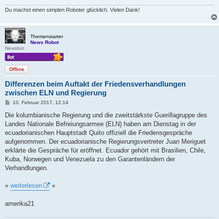
Du machst einen simplen Roboter glücklich. Vielen Dank!
Themenstarter
News Robot
Newsbot
Offline
Differenzen beim Auftakt der Friedensverhandlungen
zwischen ELN und Regierung
B
10. Februar 2017, 12:14
e
i
Die kolumbianische Regierung und die zweitstärkste Guerillagruppe des
t
Landes Nationale Befreiungsarmee (ELN) haben am Dienstag in der
r
a
ecuadorianischen Hauptstadt Quito offiziell die Friedensgespräche
g
aufgenommen. Der ecuadorianische Regierungsvertreter Juan Meriguet
erklärte die Gespräche für eröffnet. Ecuador gehört mit Brasilien, Chile,
Kuba, Norwegen und Venezuela zu den Garantenländern der
Verhandlungen.
»
weiterlesen
«
amerika21