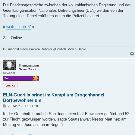
e
i
Die Friedensgespräche zwischen der kolumbianischen Regierung und der
t
Guerillaorganisation Nationales Befreiungsheer (ELN) werden von der
r
a
Tötung eines Rebellenführers durch die Polizei belastet.
g
»
weiterlesen
«
Zeit Online
Du machst einen simplen Roboter glücklich. Vielen Dank!
Themenstarter
News Robot
Newsbot
Offline
ELN-Guerilla bringt im Kampf um Drogenhandel
Dorfbewohner um
B
29. März 2017, 01:20
e
i
In der Ortschaft Litoral de San Juan seien fünf Einwohner getötet und 52
t
zur Flucht gezwungen worden, sagte Staatsanwalt Néstor Martínez am
r
a
Montag vor Journalisten in Bogotá.
g