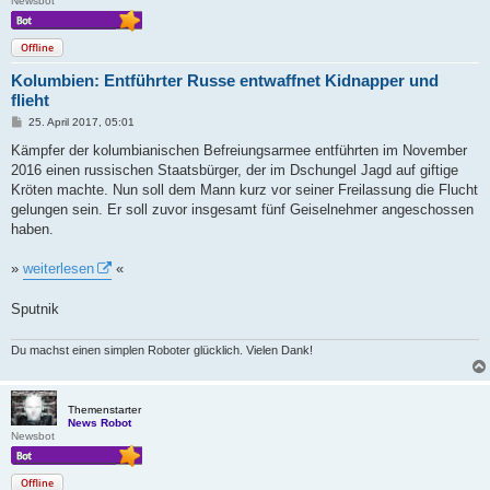
Newsbot
Offline
Kolumbien: Entführter Russe entwaffnet Kidnapper und
flieht
B
25. April 2017, 05:01
e
i
Kämpfer der kolumbianischen Befreiungsarmee entführten im November
t
2016 einen russischen Staatsbürger, der im Dschungel Jagd auf giftige
r
a
Kröten machte. Nun soll dem Mann kurz vor seiner Freilassung die Flucht
g
gelungen sein. Er soll zuvor insgesamt fünf Geiselnehmer angeschossen
haben.
»
weiterlesen
«
Sputnik
Du machst einen simplen Roboter glücklich. Vielen Dank!
Themenstarter
News Robot
Newsbot
Offline