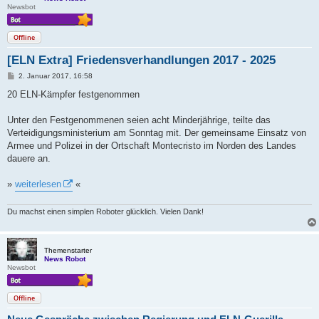
Newsbot
Offline
[ELN Extra] Friedensverhandlungen 2017 - 2025
B
2. Januar 2017, 16:58
e
i
20 ELN-Kämpfer festgenommen
t
r
a
Unter den Festgenommenen seien acht Minderjährige, teilte das
g
Verteidigungsministerium am Sonntag mit. Der gemeinsame Einsatz von
Armee und Polizei in der Ortschaft Montecristo im Norden des Landes
dauere an.
»
weiterlesen
«
Du machst einen simplen Roboter glücklich. Vielen Dank!
Themenstarter
News Robot
Newsbot
Offline