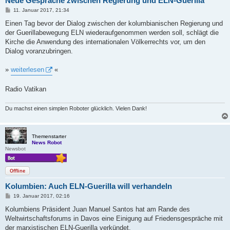
Neue Gespräche zwischen Regierung und ELN-Guerilla
B
11. Januar 2017, 21:34
e
i
Einen Tag bevor der Dialog zwischen der kolumbianischen Regierung und
t
der Guerillabewegung ELN wiederaufgenommen werden soll, schlägt die
r
a
Kirche die Anwendung des internationalen Völkerrechts vor, um den
g
Dialog voranzubringen.
»
weiterlesen
«
Radio Vatikan
Du machst einen simplen Roboter glücklich. Vielen Dank!
Themenstarter
News Robot
Newsbot
Offline
Kolumbien: Auch ELN-Guerilla will verhandeln
B
19. Januar 2017, 02:16
e
i
Kolumbiens Präsident Juan Manuel Santos hat am Rande des
t
Weltwirtschaftsforums in Davos eine Einigung auf Friedensgespräche mit
r
a
der marxistischen ELN-Guerilla verkündet.