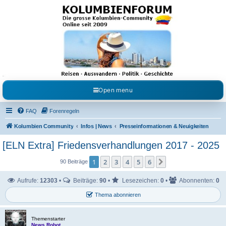
Kolumbienforum - Das
grosse Forum der
Freunde Kolumbiens
Reisen, Auswandern, Kultur, Politik, Geschichte und Visum in Kolumbien und Venezuela.
Austausch, Erfahrungen und Gemeinschaft im Kolumbienforum
Open menu
FAQ
Forenregeln
Kolumbien Community
Infos | News
Presseinformationen & Neuigkeiten
[ELN Extra] Friedensverhandlungen 2017 - 2025
1
2
3
4
5
6
Nächste
90 Beiträge
Aufrufe:
12303
•
Beiträge:
90
•
Lesezeichen:
0
•
Abonnenten:
0
Thema abonnieren
Themenstarter
News Robot