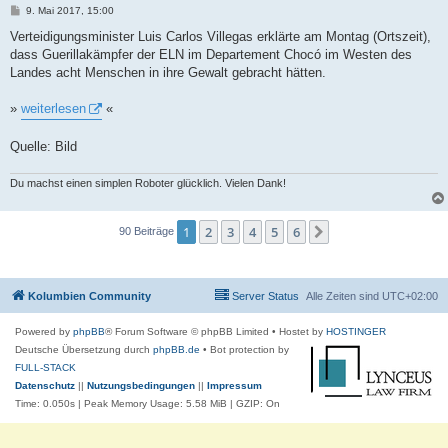
B
9. Mai 2017, 15:00
e
i
Verteidigungsminister Luis Carlos Villegas erklärte am Montag (Ortszeit),
t
dass Guerillakämpfer der ELN im Departement Chocó im Westen des
r
a
Landes acht Menschen in ihre Gewalt gebracht hätten.
g
»
weiterlesen
«
Quelle: Bild
Du machst einen simplen Roboter glücklich. Vielen Dank!
1
2
3
4
5
6
Nächste
90 Beiträge
Kolumbien Community
Server Status
Alle Zeiten sind
UTC+02:00
Powered by
phpBB
® Forum Software © phpBB Limited
• Hostet by
HOSTINGER
Deutsche Übersetzung durch
phpBB.de
• Bot protection by
FULL-STACK
Datenschutz
||
Nutzungsbedingungen
||
Impressum
Time: 0.050s
| Peak Memory Usage: 5.58 MiB | GZIP: On