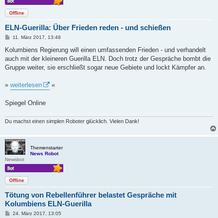
Offline
ELN-Guerilla: Über Frieden reden - und schießen
B
11. März 2017, 13:48
e
i
Kolumbiens Regierung will einen umfassenden Frieden - und verhandelt
t
auch mit der kleineren Guerilla ELN. Doch trotz der Gespräche bombt die
r
a
Gruppe weiter, sie erschließt sogar neue Gebiete und lockt Kämpfer an.
g
»
weiterlesen
«
Spiegel Online
Du machst einen simplen Roboter glücklich. Vielen Dank!
Themenstarter
News Robot
Newsbot
Offline
Tötung von Rebellenführer belastet Gespräche mit
Kolumbiens ELN-Guerilla
B
24. März 2017, 13:05