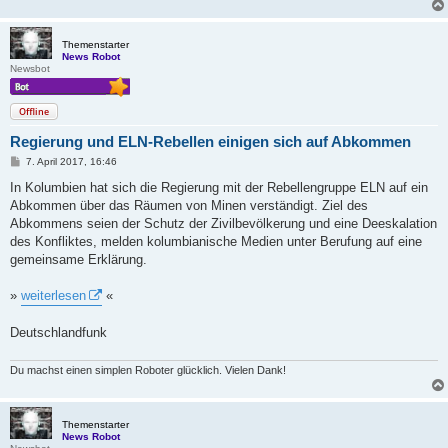
Themenstarter
News Robot
Newsbot
Offline
Regierung und ELN-Rebellen einigen sich auf Abkommen
B
7. April 2017, 16:46
e
i
In Kolumbien hat sich die Regierung mit der Rebellengruppe ELN auf ein
t
Abkommen über das Räumen von Minen verständigt. Ziel des
r
a
Abkommens seien der Schutz der Zivilbevölkerung und eine Deeskalation
g
des Konfliktes, melden kolumbianische Medien unter Berufung auf eine
gemeinsame Erklärung.
»
weiterlesen
«
Deutschlandfunk
Du machst einen simplen Roboter glücklich. Vielen Dank!
Themenstarter
News Robot