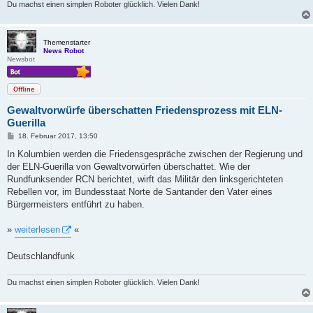
Du machst einen simplen Roboter glücklich. Vielen Dank!
Themenstarter
News Robot
Newsbot
Offline
Gewaltvorwürfe überschatten Friedensprozess mit ELN-
Guerilla
B
18. Februar 2017, 13:50
e
i
In Kolumbien werden die Friedensgespräche zwischen der Regierung und
t
der ELN-Guerilla von Gewaltvorwürfen überschattet. Wie der
r
a
Rundfunksender RCN berichtet, wirft das Militär den linksgerichteten
g
Rebellen vor, im Bundesstaat Norte de Santander den Vater eines
Bürgermeisters entführt zu haben.
»
weiterlesen
«
Deutschlandfunk
Du machst einen simplen Roboter glücklich. Vielen Dank!