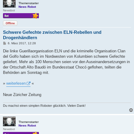
Themenstarter
News Robot
Newsbot
Offline
Schwere Gefechte zwischen ELN-Rebellen und
Drogenhändlern
B
6. März 2017, 12:28
e
i
Die linke Guerillaorganisation ELN und die kriminelle Organisation Clan
t
del Golfo haben sich im Nordwesten von Kolumbien schwere Gefechte
r
a
geliefert. Mehr als 100 Menschen seien vor den Auseinandersetzungen in
g
der Ortschaft Alto Baudó im Bundesstaat Chocó geflohen, teilten die
Behörden am Sonntag mit.
»
weiterlesen
«
Neue Züricher Zeitung
Du machst einen simplen Roboter glücklich. Vielen Dank!
Themenstarter
News Robot
Newsbot