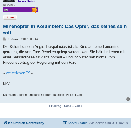
News Robot
Newsbot
Offline
Minenopfer in Kolumbien: Das Opfer, das keines sein
will
B
3. Januar 2017, 03:44
e
i
Die Kolumbianerin Angie Trespalacios ist als Kind auf eine Landmine
t
getreten, die von Farc-Rebellen gelegt worden war. Sie hält ihr Leben mit
r
a
einer Beinprothese für ganz normal – und ihr Vater hält nichts vom
g
Friedensvertrag der Regierung mit den Farc.
»
weiterlesen
«
NZZ
Du machst einen simplen Roboter glücklich. Vielen Dank!
1 Beitrag • Seite
1
von
1
Kolumbien Community
Server Status
Alle Zeiten sind
UTC+02:00