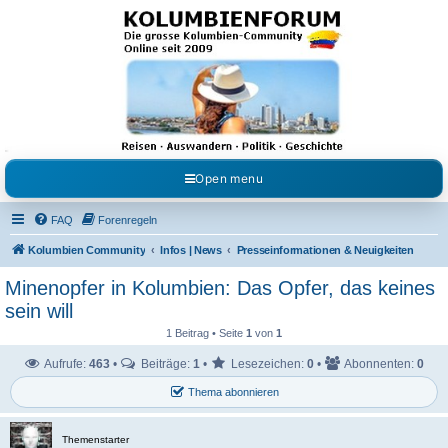
Kolumbienforum - Das
grosse Forum der
Freunde Kolumbiens
Reisen, Auswandern, Kultur, Politik, Geschichte und Visum in Kolumbien und Venezuela.
Austausch, Erfahrungen und Gemeinschaft im Kolumbienforum
Open menu
FAQ
Forenregeln
Kolumbien Community
Infos | News
Presseinformationen & Neuigkeiten
Minenopfer in Kolumbien: Das Opfer, das keines
sein will
1 Beitrag • Seite
1
von
1
Aufrufe:
463
•
Beiträge:
1
•
Lesezeichen:
0
•
Abonnenten:
0
Thema abonnieren
Themenstarter