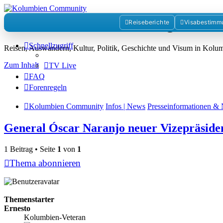
Kolumbienforum - Das grosse 
Reiseberichte
Visabestimm
Schnellzugriff
Reisen, Auswandern, Kultur, Politik, Geschichte und Visum in Kol
Zum Inhalt
TV Live
FAQ
Forenregeln
Kolumbien Community
Infos | News
Presseinformationen & 
General Óscar Naranjo neuer Vizepräside
1 Beitrag • Seite
1
von
1
Thema abonnieren
Themenstarter
Ernesto
Kolumbien-Veteran