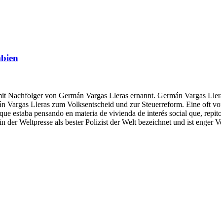
mbien
amit Nachfolger von Germán Vargas Lleras ernannt. Germán Vargas Ller
argas Lleras zum Volksentscheid und zur Steuerreform. Eine oft von 
 que estaba pensando en materia de vivienda de interés social que, repi
 der Weltpresse als bester Polizist der Welt bezeichnet und ist enger V