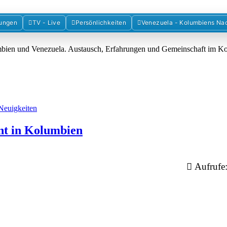
Forum der Freunde Kolumbiens
ungen
TV - Live
Persönlichkeiten
Venezuela - Kolumbiens Na
umbien und Venezuela. Austausch, Erfahrungen und Gemeinschaft im 
Neuigkeiten
nt in Kolumbien
Aufrufe