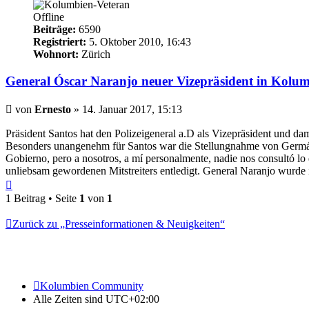
Offline
Beiträge:
6590
Registriert:
5. Oktober 2010, 16:43
Wohnort:
Zürich
General Óscar Naranjo neuer Vizepräsident in Kolu
Beitrag
von
Ernesto
»
14. Januar 2017, 15:13
Präsident Santos hat den Polizeigeneral a.D als Vizepräsident und d
Besonders unangenehm für Santos war die Stellungnahme von Germán V
Gobierno, pero a nosotros, a mí personalmente, nadie nos consultó lo
unliebsam gewordenen Mitstreiters entledigt. General Naranjo wurde in
Nach
oben
1 Beitrag • Seite
1
von
1
Zurück zu „Presseinformationen & Neuigkeiten“
Kolumbien Community
Alle Zeiten sind
UTC+02:00