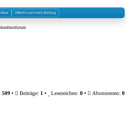
chbar
Wohin soll mein Beitrag
Kolumbienforum
:
509
•
Beiträge:
1
•
Lesezeichen:
0
•
Abonnenten:
0