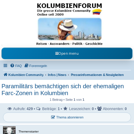
Kolumbienforum - Das
grosse Forum der
Freunde Kolumbiens
Reisen, Auswandern, Kultur, Politik, Geschichte und Visum in Kolumbien und Venezuela.
Austausch, Erfahrungen und Gemeinschaft im Kolumbienforum
Open menu
FAQ
Forenregeln
Kolumbien Community
Infos | News
Presseinformationen & Neuigkeiten
Paramilitärs bemächtigen sich der ehemaligen
Farc-Zonen in Kolumbien
1 Beitrag • Seite
1
von
1
Aufrufe:
429
•
Beiträge:
1
•
Lesezeichen:
0
•
Abonnenten:
0
Thema abonnieren
Themenstarter