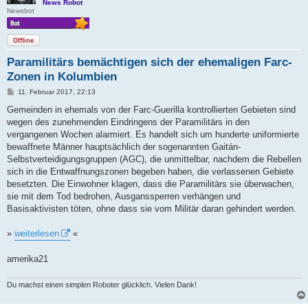
News Robot
Newsbot
Offline
Paramilitärs bemächtigen sich der ehemaligen Farc-
Zonen in Kolumbien
B
11. Februar 2017, 22:13
e
i
Gemeinden in ehemals von der Farc-Guerilla kontrollierten Gebieten sind
t
wegen des zunehmenden Eindringens der Paramilitärs in den
r
a
vergangenen Wochen alarmiert. Es handelt sich um hunderte uniformierte
g
bewaffnete Männer hauptsächlich der sogenannten Gaitán-
Selbstverteidigungsgruppen (AGC), die unmittelbar, nachdem die Rebellen
sich in die Entwaffnungszonen begeben haben, die verlassenen Gebiete
besetzten. Die Einwohner klagen, dass die Paramilitärs sie überwachen,
sie mit dem Tod bedrohen, Ausganssperren verhängen und
Basisaktivisten töten, ohne dass sie vom Militär daran gehindert werden.
»
weiterlesen
«
amerika21
Du machst einen simplen Roboter glücklich. Vielen Dank!