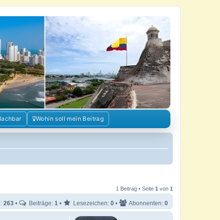
Nachbar
Wohin soll mein Beitrag
1 Beitrag • Seite
1
von
1
e:
263
•
Beiträge:
1
•
Lesezeichen:
0
•
Abonnenten:
0