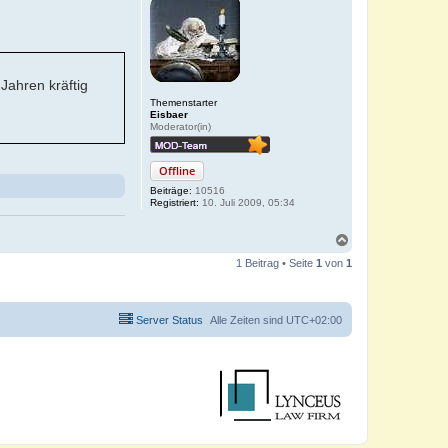
Jahren kräftig
Themenstarter
Eisbaer
Moderator(in)
Offline
Beiträge:
10516
Registriert:
10. Juli 2009, 05:34
N
a
1 Beitrag • Seite
1
von
1
c
h
o
b
Server Status
Alle Zeiten sind
UTC+02:00
e
n