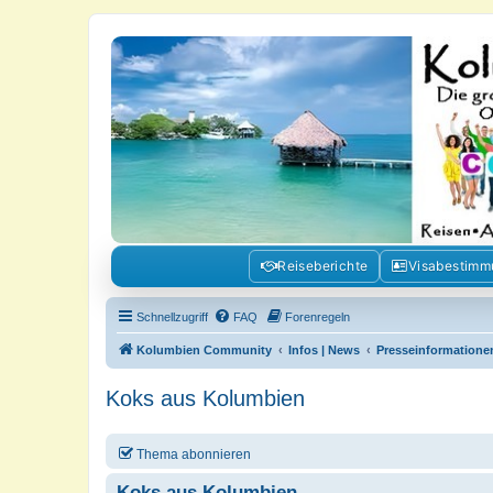
Kolumbienforum - Das grosse Foru
Reisen, Auswandern, Kultur, Politik, Geschichte und Visum in Kolumb
Reiseberichte
Visabestim
Schnellzugriff
FAQ
Forenregeln
Kolumbien Community
Infos | News
Presseinformatione
Koks aus Kolumbien
Thema abonnieren
Koks aus Kolumbien