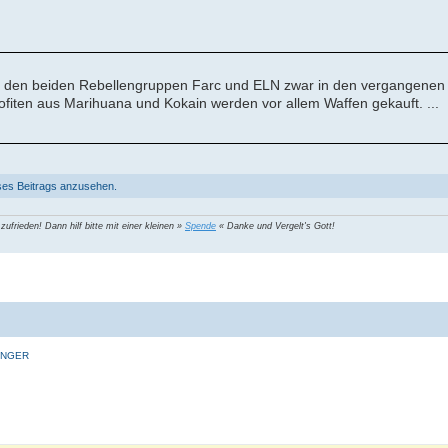
e den beiden Rebellengruppen Farc und ELN zwar in den vergangenen 
rofiten aus Marihuana und Kokain werden vor allem Waffen gekauft. ...
ses Beitrags anzusehen.
 zufrieden! Dann hilf bitte mit einer kleinen »
Spende
« Danke und Vergelt's Gott!
INGER