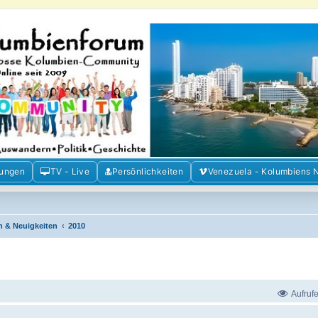
m der Freunde Kolumbiens
ien und Venezuela. Austausch, Erfahrungen und Gemeinschaft im Kolumbienforum
mungen
TV - Live
Persönlichkeiten
Venezuela - Kolumbiens 
n & Neuigkeiten
2010
Aufruf