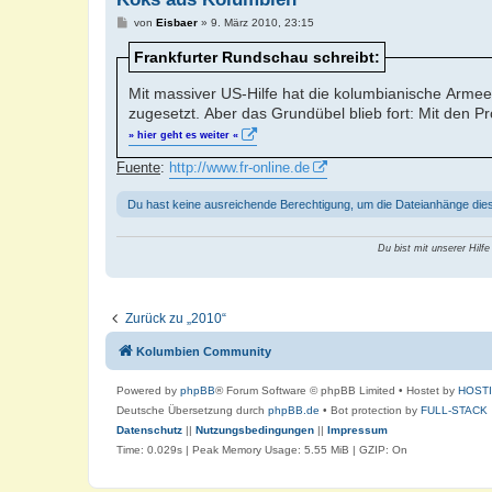
B
von
Eisbaer
»
9. März 2010, 23:15
e
i
Frankfurter Rundschau schreibt:
t
r
a
Mit massiver US-Hilfe hat die kolumbianische Arme
g
zugesetzt. Aber das Grundübel blieb fort: Mit den P
» hier geht es weiter «
Fuente
:
http://www.fr-online.de
Du hast keine ausreichende Berechtigung, um die Dateianhänge die
Du bist mit unserer Hilfe
Zurück zu „2010“
Kolumbien Community
Powered by
phpBB
® Forum Software © phpBB Limited
• Hostet by
HOST
Deutsche Übersetzung durch
phpBB.de
• Bot protection by
FULL-STACK
Datenschutz
||
Nutzungsbedingungen
||
Impressum
Time: 0.029s
| Peak Memory Usage: 5.55 MiB | GZIP: On