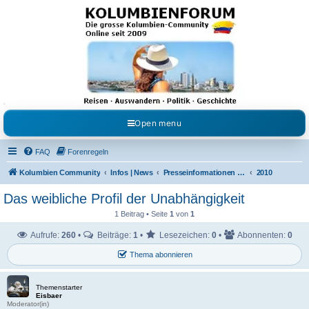
Kolumbienforum - Das
grosse Forum der
Freunde Kolumbiens
Reisen, Auswandern, Kultur, Politik, Geschichte und Visum in Kolumbien und Venezuela.
Austausch, Erfahrungen und Gemeinschaft im Kolumbienforum
Open menu
FAQ
Forenregeln
Kolumbien Community
Infos | News
Presseinformationen & Neuigkeiten
2010
Das weibliche Profil der Unabhängigkeit
1 Beitrag • Seite
1
von
1
Aufrufe:
260
•
Beiträge:
1
•
Lesezeichen:
0
•
Abonnenten:
0
Thema abonnieren
Themenstarter
Eisbaer
Moderator(in)