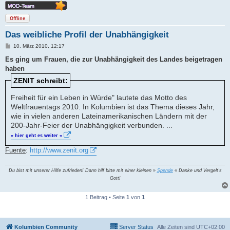
Offline
Das weibliche Profil der Unabhängigkeit
B
10. März 2010, 12:17
e
i
Es ging um Frauen, die zur Unabhängigkeit des Landes beigetragen
t
haben
r
a
ZENIT schreibt:
g
Freiheit für ein Leben in Würde" lautete das Motto des
Weltfrauentags 2010. In Kolumbien ist das Thema dieses Jahr,
wie in vielen anderen Lateinamerikanischen Ländern mit der
200-Jahr-Feier der Unabhängigkeit verbunden. ...
» hier geht es weiter «
Fuente
:
http://www.zenit.org
Du bist mit unserer Hilfe zufrieden! Dann hilf bitte mit einer kleinen »
Spende
« Danke und Vergelt's
Gott!
1 Beitrag • Seite
1
von
1
Kolumbien Community
Server Status
Alle Zeiten sind
UTC+02:00