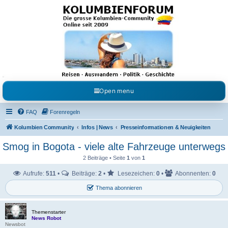
Kolumbienforum - Das
grosse Forum der
Freunde Kolumbiens
Reisen, Auswandern, Kultur, Politik, Geschichte und Visum in Kolumbien und Venezuela.
Austausch, Erfahrungen und Gemeinschaft im Kolumbienforum
Open menu
FAQ
Forenregeln
Kolumbien Community
Infos | News
Presseinformationen & Neuigkeiten
Smog in Bogota - viele alte Fahrzeuge unterwegs
2 Beiträge • Seite
1
von
1
Aufrufe:
511
•
Beiträge:
2
•
Lesezeichen:
0
•
Abonnenten:
0
Thema abonnieren
Themenstarter
News Robot
Newsbot