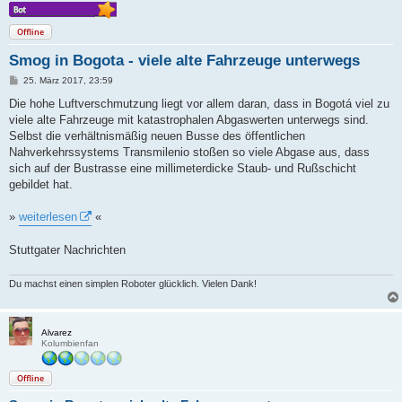
Offline
Smog in Bogota - viele alte Fahrzeuge unterwegs
B
25. März 2017, 23:59
e
i
Die hohe Luftverschmutzung liegt vor allem daran, dass in Bogotá viel zu
t
viele alte Fahrzeuge mit katastrophalen Abgaswerten unterwegs sind.
r
a
Selbst die verhältnismäßig neuen Busse des öffentlichen
g
Nahverkehrssystems Transmilenio stoßen so viele Abgase aus, dass
sich auf der Bustrasse eine millimeterdicke Staub- und Rußschicht
gebildet hat.
»
weiterlesen
«
Stuttgater Nachrichten
Du machst einen simplen Roboter glücklich. Vielen Dank!
Alvarez
Kolumbienfan
Offline