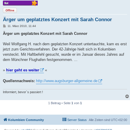
Offline
Ärger um geplatztes Konzert mit Sarah Connor
B
11. März 2010, 11:44
e
i
Ärger um geplatztes Konzert mit Sarah Connor
t
r
a
Weil Wolfgang H. nach dem geplatzten Konzert untertauchte, kam es erst
g
jetzt zum Gerichtsverfahren. Der 42-Jährige hielt sich in Kolumbien
versteckt. Mit Haftbefehl gesucht, wurde er im Januar dieses Jahres auf
dem Münchner Flughafen festgenommen. ...
»
hier geht es weiter
«
Quellennachweis:
http://www.augsburger-allgemeine.de
Informiert, bevor´s passiert !
1 Beitrag • Seite
1
von
1
Kolumbien Community
Server Status
Alle Zeiten sind
UTC+02:00