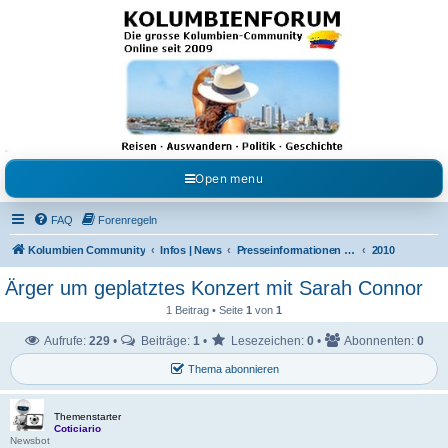
Kolumbienforum - Das
grosse Forum der
Freunde Kolumbiens
Reisen, Auswandern, Kultur, Politik, Geschichte und Visum in Kolumbien und Venezuela.
Austausch, Erfahrungen und Gemeinschaft im Kolumbienforum
Open menu
FAQ
Forenregeln
Kolumbien Community
Infos | News
Presseinformationen & Neuigkeiten
2010
Ärger um geplatztes Konzert mit Sarah Connor
1 Beitrag • Seite
1
von
1
Aufrufe:
229
•
Beiträge:
1
•
Lesezeichen:
0
•
Abonnenten:
0
Thema abonnieren
Themenstarter
Coticiario
Newsbot