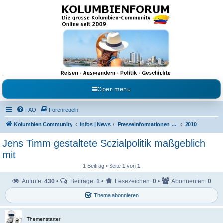
Kolumbienforum - Das
grosse Forum der
Freunde Kolumbiens
Reisen, Auswandern, Kultur, Politik, Geschichte und Visum in Kolumbien und Venezuela.
Austausch, Erfahrungen und Gemeinschaft im Kolumbienforum
Open menu
FAQ
Forenregeln
Kolumbien Community
Infos | News
Presseinformationen & Neuigkeiten
2010
Jens Timm gestaltete Sozialpolitik maßgeblich
mit
1 Beitrag • Seite
1
von
1
Aufrufe:
430
•
Beiträge:
1
•
Lesezeichen:
0
•
Abonnenten:
0
Thema abonnieren
Themenstarter