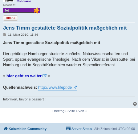
Coticiario
Newsbot
Offline
Jens Timm gestaltete Sozialpolitik maßgeblich mit
B
11. März 2010, 11:46
e
i
Jens Timm gestaltete Sozialpolitik maßgeblich mit
t
r
a
Der gebürtige Hamburger studierte zunächst Naturwissenschaften und
g
Sport, später evangelische Theologie. Nach dem Vikariat in Barsbüttel bei
Hamburg und in Bogotà/Kolumbien wurde er Stipendienreferent ....
»
hier geht es weiter
«
Quellennachweis:
http://www.lifepr.de
Informiert, bevor´s passiert !
1 Beitrag • Seite
1
von
1
Kolumbien Community
Server Status
Alle Zeiten sind
UTC+02:00