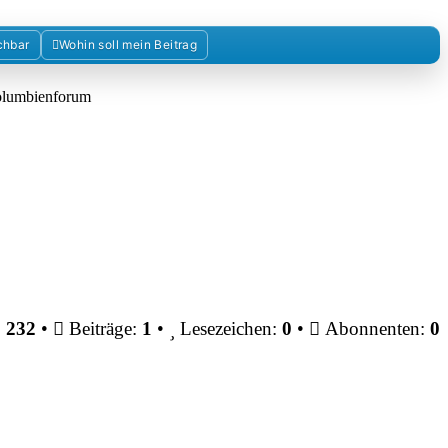
chbar
Wohin soll mein Beitrag
Kolumbienforum
:
232
•
Beiträge:
1
•
Lesezeichen:
0
•
Abonnenten:
0