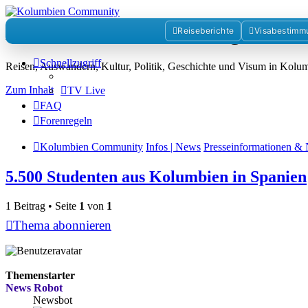
Kolumbienforum - Das grosse 
Reiseberichte
Visabestimm
Schnellzugriff
Reisen, Auswandern, Kultur, Politik, Geschichte und Visum in Kol
Zum Inhalt
TV Live
FAQ
Forenregeln
Kolumbien Community
Infos | News
Presseinformationen & 
5.500 Studenten aus Kolumbien in Spanien
1 Beitrag • Seite
1
von
1
Thema abonnieren
Themenstarter
News Robot
Newsbot