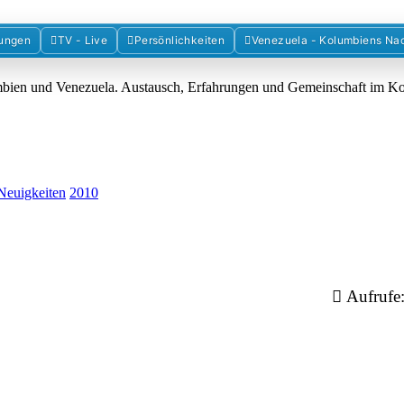
Forum der Freunde Kolumbiens
ungen
TV - Live
Persönlichkeiten
Venezuela - Kolumbiens Na
umbien und Venezuela. Austausch, Erfahrungen und Gemeinschaft im 
Neuigkeiten
2010
Aufrufe