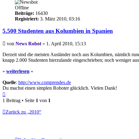
Offline
Beiträge:
16430
Registriert:
3. März 2010, 03:16
5.500 Studenten aus Kolumbien in Spanien
Beitrag
von
News Robot
»
1. April 2010, 15:13
Derzeit sind die meisten Ausländer noch aus Kolumbien, nämlich run
knapp 2.000 Studenten hierzulande eingeschrieben; noch weniger aus 
»
weiterlesen
«
Quelle
:
http://www.comprendes.de
Du machst einen simplen Roboter glücklich. Vielen Dank!
Nach
oben
1 Beitrag • Seite
1
von
1
Zurück zu „2010“