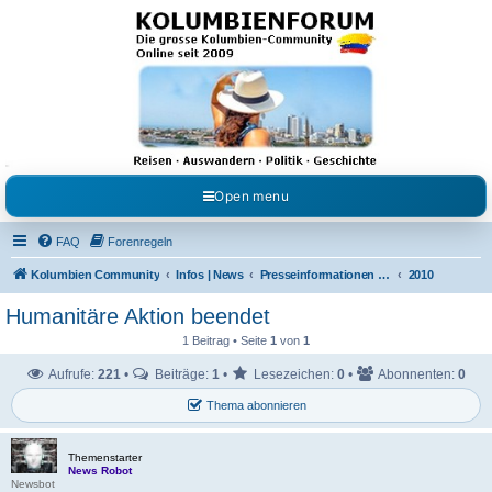
Kolumbienforum - Das
grosse Forum der
Freunde Kolumbiens
Reisen, Auswandern, Kultur, Politik, Geschichte und Visum in Kolumbien und Venezuela.
Austausch, Erfahrungen und Gemeinschaft im Kolumbienforum
Open menu
FAQ
Forenregeln
Kolumbien Community
Infos | News
Presseinformationen & Neuigkeiten
2010
Humanitäre Aktion beendet
1 Beitrag • Seite
1
von
1
Aufrufe:
221
•
Beiträge:
1
•
Lesezeichen:
0
•
Abonnenten:
0
Thema abonnieren
Themenstarter
News Robot
Newsbot