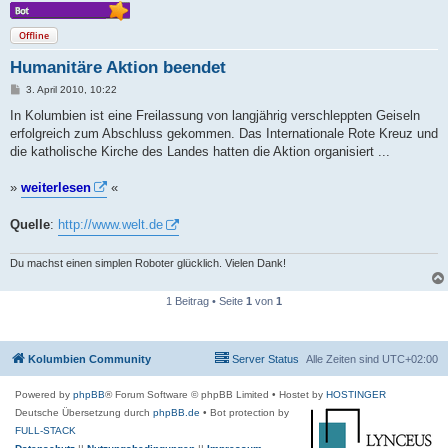
Offline
Humanitäre Aktion beendet
B
3. April 2010, 10:22
e
i
In Kolumbien ist eine Freilassung von langjährig verschleppten Geiseln
t
erfolgreich zum Abschluss gekommen. Das Internationale Rote Kreuz und
r
a
die katholische Kirche des Landes hatten die Aktion organisiert ...
g
»
weiterlesen
«
Quelle
:
http://www.welt.de
Du machst einen simplen Roboter glücklich. Vielen Dank!
1 Beitrag • Seite
1
von
1
Kolumbien Community
Server Status
Alle Zeiten sind
UTC+02:00
Powered by
phpBB
® Forum Software © phpBB Limited
• Hostet by
HOSTINGER
Deutsche Übersetzung durch
phpBB.de
• Bot protection by
FULL-STACK