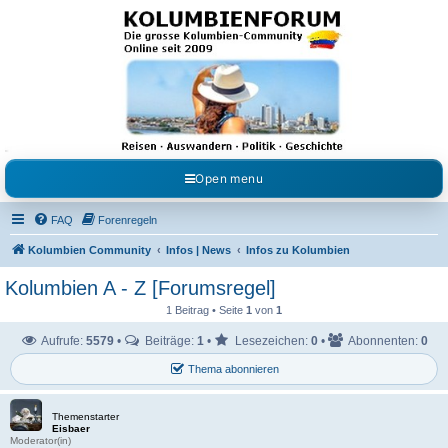
Kolumbienforum - Das
grosse Forum der
Freunde Kolumbiens
Reisen, Auswandern, Kultur, Politik, Geschichte und Visum in Kolumbien und Venezuela.
Austausch, Erfahrungen und Gemeinschaft im Kolumbienforum
Open menu
FAQ
Forenregeln
Kolumbien Community
Infos | News
Infos zu Kolumbien
Kolumbien A - Z [Forumsregel]
1 Beitrag • Seite
1
von
1
Aufrufe:
5579
•
Beiträge:
1
•
Lesezeichen:
0
•
Abonnenten:
0
Thema abonnieren
Themenstarter
Eisbaer
Moderator(in)