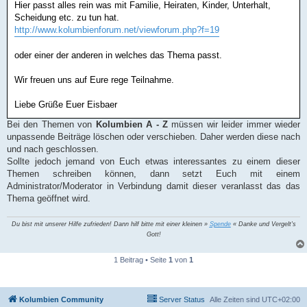
Hier passt alles rein was mit Familie, Heiraten, Kinder, Unterhalt,
Scheidung etc. zu tun hat.
http://www.kolumbienforum.net/viewforum.php?f=19
oder einer der anderen in welches das Thema passt.
Wir freuen uns auf Eure rege Teilnahme.
Liebe Grüße Euer Eisbaer
Bei den Themen von
Kolumbien A - Z
müssen wir leider immer wieder
unpassende Beiträge löschen oder verschieben. Daher werden diese nach
und nach geschlossen.
Sollte jedoch jemand von Euch etwas interessantes zu einem dieser
Themen schreiben können, dann setzt Euch mit einem
Administrator/Moderator in Verbindung damit dieser veranlasst das das
Thema geöffnet wird.
Du bist mit unserer Hilfe zufrieden! Dann hilf bitte mit einer kleinen »
Spende
« Danke und Vergelt's
Gott!
1 Beitrag • Seite
1
von
1
Kolumbien Community
Server Status
Alle Zeiten sind
UTC+02:00