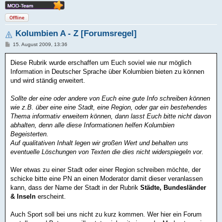
Offline
Kolumbien A - Z [Forumsregel]
B
15. August 2009, 13:36
e
i
Diese Rubrik wurde erschaffen um Euch soviel wie nur möglich
t
r
Information in Deutscher Sprache über Kolumbien bieten zu können
a
und wird ständig erweitert.
g
Sollte der eine oder andere von Euch eine gute Info schreiben können
wie z.B. über eine eine Stadt, eine Region, oder gar ein bestehendes
Thema informativ erweitern können, dann lasst Euch bitte nicht davon
abhalten, denn alle diese Informationen helfen Kolumbien
Begeisterten.
Auf qualitativen Inhalt legen wir großen Wert und behalten uns
eventuelle Löschungen von Texten die dies nicht widerspiegeln vor.
Wer etwas zu einer Stadt oder einer Region schreiben möchte, der
schicke bitte eine PN an einen Moderator damit dieser veranlassen
kann, dass der Name der Stadt in der Rubrik
Städte, Bundesländer
& Inseln
erscheint.
Auch Sport soll bei uns nicht zu kurz kommen. Wer hier ein Forum