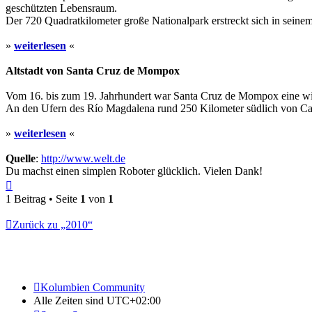
geschützten Lebensraum.
Der 720 Quadratkilometer große Nationalpark erstreckt sich in seinem
»
weiterlesen
«
Altstadt von Santa Cruz de Mompox
Vom 16. bis zum 19. Jahrhundert war Santa Cruz de Mompox eine wich
An den Ufern des Río Magdalena rund 250 Kilometer südlich von Cart
»
weiterlesen
«
Quelle
:
http://www.welt.de
Du machst einen simplen Roboter glücklich. Vielen Dank!
Nach
oben
1 Beitrag • Seite
1
von
1
Zurück zu „2010“
Kolumbien Community
Alle Zeiten sind
UTC+02:00