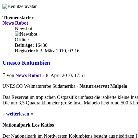
Themenstarter
News Robot
Newsbot
Offline
Beiträge:
16430
Registriert:
3. März 2010, 03:16
Unesco Kolumbien
Beitrag
von
News Robot
»
8. April 2010, 17:51
UNESCO Weltnaturerbe Südamerika -
Naturreservat Malpelo
Das Reservat im tropischen Ostpazifik umfasst die isolierte kleine I
Die nur 3,5 Quadratkilometer große Insel Malpelo liegt rund 500 Kilo
»
weiterlesen
«
Nationalpark Los Katíos
Der Nationalpark im Nordwesten Kolumbiens besteht aus niedrigen H