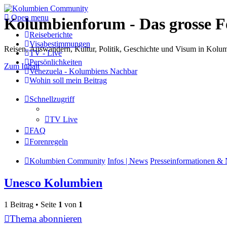
Open menu
Kolumbienforum - Das grosse 
Reiseberichte
Visabestimmungen
Reisen, Auswandern, Kultur, Politik, Geschichte und Visum in Kol
TV - Live
Persönlichkeiten
Zum Inhalt
Venezuela - Kolumbiens Nachbar
Wohin soll mein Beitrag
Schnellzugriff
TV Live
FAQ
Forenregeln
Kolumbien Community
Infos | News
Presseinformationen & 
Unesco Kolumbien
1 Beitrag • Seite
1
von
1
Thema abonnieren