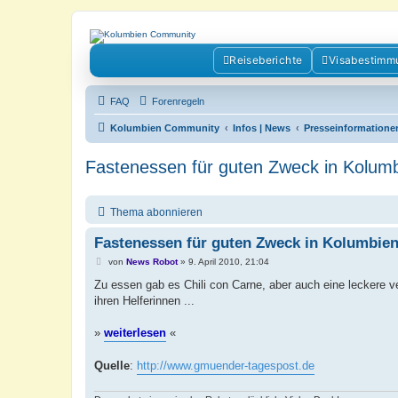
Kolumbienforum - Das grosse Foru
Reiseberichte
Visabestimm
Reisen, Auswandern, Kultur, Politik, Geschichte und Visum in Kolumb
FAQ
Forenregeln
Kolumbien Community
Infos | News
Presseinformatione
Fastenessen für guten Zweck in Kolum
Thema abonnieren
Fastenessen für guten Zweck in Kolumbie
B
von
News Robot
»
9. April 2010, 21:04
e
i
Zu essen gab es Chili con Carne, aber auch eine leckere 
t
ihren Helferinnen ...
r
a
g
»
weiterlesen
«
Quelle
:
http://www.gmuender-tagespost.de