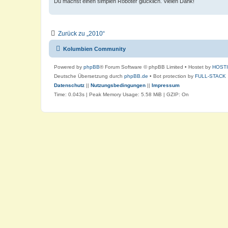
Du machst einen simplen Roboter glücklich. Vielen Dank!
Zurück zu „2010“
Kolumbien Community
Powered by
phpBB
® Forum Software © phpBB Limited
• Hostet by
HOST
Deutsche Übersetzung durch
phpBB.de
• Bot protection by
FULL-STACK
Datenschutz
||
Nutzungsbedingungen
||
Impressum
Time: 0.043s
| Peak Memory Usage: 5.58 MiB | GZIP: On