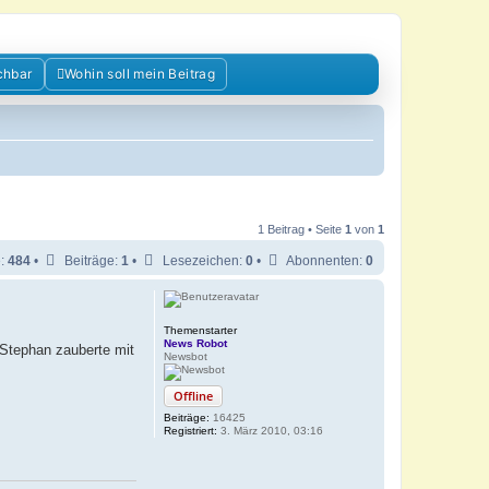
chbar
Wohin soll mein Beitrag
1 Beitrag • Seite
1
von
1
e:
484
•
Beiträge:
1
•
Lesezeichen:
0
•
Abonnenten:
0
Themenstarter
News Robot
 Stephan zauberte mit
Newsbot
Offline
Beiträge:
16425
Registriert:
3. März 2010, 03:16