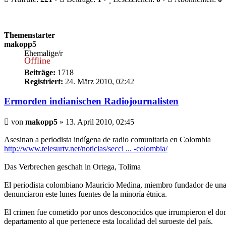
Themenstarter
makopp5
Ehemalige/r
Offline
Beiträge:
1718
Registriert:
24. März 2010, 02:42
Ermorden indianischen Radiojournalisten
Beitrag
von
makopp5
»
13. April 2010, 02:45
Asesinan a periodista indígena de radio comunitaria en Colombia
http://www.telesurtv.net/noticias/secci ... -colombia/
Das Verbrechen geschah in Ortega, Tolima
El periodista colombiano Mauricio Medina, miembro fundador de una ra
denunciaron este lunes fuentes de la minoría étnica.
El crimen fue cometido por unos desconocidos que irrumpieron el do
departamento al que pertenece esta localidad del suroeste del país.