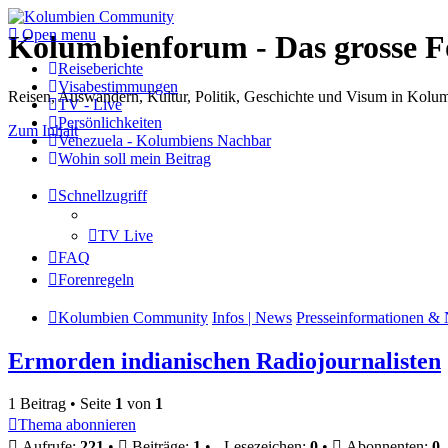
Open menu
Kolumbienforum - Das grosse 
Reiseberichte
Visabestimmungen
Reisen, Auswandern, Kultur, Politik, Geschichte und Visum in Kol
TV - Live
Persönlichkeiten
Zum Inhalt
Venezuela - Kolumbiens Nachbar
Wohin soll mein Beitrag
Schnellzugriff
TV Live
FAQ
Forenregeln
Kolumbien Community
Infos | News
Presseinformationen & 
Ermorden indianischen Radiojournalisten
1 Beitrag • Seite
1
von
1
Thema abonnieren
Aufrufe:
221
•
Beiträge:
1
•
Lesezeichen:
0
•
Abonnenten:
0