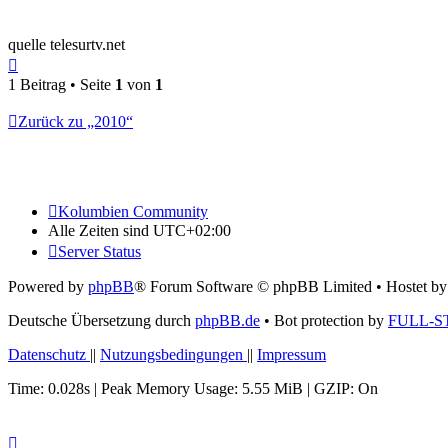
quelle telesurtv.net
Nach
oben
1 Beitrag • Seite
1
von
1
Zurück zu „2010“
Kolumbien Community
Alle Zeiten sind
UTC+02:00
Server Status
Powered by
phpBB
® Forum Software © phpBB Limited
• Hostet b
Deutsche Übersetzung durch
phpBB.de
• Bot protection by
FULL-S
Datenschutz
||
Nutzungsbedingungen
||
Impressum
Time: 0.028s
| Peak Memory Usage: 5.55 MiB | GZIP: On