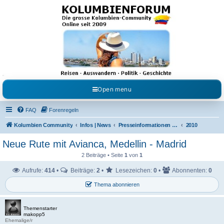
Kolumbienforum - Das
grosse Forum der
Freunde Kolumbiens
Reisen, Auswandern, Kultur, Politik, Geschichte und Visum in Kolumbien und Venezuela.
Austausch, Erfahrungen und Gemeinschaft im Kolumbienforum
Open menu
FAQ
Forenregeln
Kolumbien Community
Infos | News
Presseinformationen & Neuigkeiten
2010
Neue Rute mit Avianca, Medellin - Madrid
2 Beiträge • Seite
1
von
1
Aufrufe:
414
•
Beiträge:
2
•
Lesezeichen:
0
•
Abonnenten:
0
Thema abonnieren
Themenstarter
makopp5
Ehemalige/r