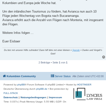
Kolumbien und Europa jede Woche hat.
Um den inländischen Tourismus zu fördern, hat Avianca nun auch 10
Flüge jeden Wochentag von Bogota nach Bucaramanga.
Avianca erhöht auch die Anzahl von Flügen nach Monteria, mit insgesamt
drei Flügen.
Weitere Infos folgen ...
Euer Eisbaer
Du bist mit unserer Hilfe zufrieden! Dann hilf bitte mit einer kleinen »
Spende
« Danke und Vergelt's
Gott!
2 Beiträge • Seite
1
von
1
Kolumbien Community
Server Status
Alle Zeiten sind
UTC+02:00
Powered by
phpBB
® Forum Software © phpBB Limited
• Hostet by
HOSTINGER
Deutsche Übersetzung durch
phpBB.de
• Bot protection by
FULL-STACK
Datenschutz
||
Nutzungsbedingungen
||
Impressum
Time: 0.037s
| Peak Memory Usage: 5.55 MiB | GZIP: On