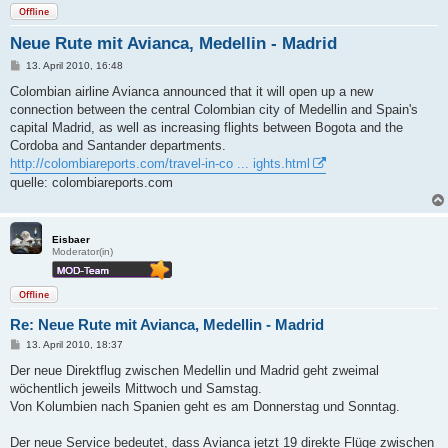
Offline
Neue Rute mit Avianca, Medellin - Madrid
B
13. April 2010, 16:48
e
i
Colombian airline Avianca announced that it will open up a new
t
connection between the central Colombian city of Medellin and Spain's
r
a
capital Madrid, as well as increasing flights between Bogota and the
g
Cordoba and Santander departments.
http://colombiareports.com/travel-in-co ... ights.html
quelle: colombiareports.com
Eisbaer
Moderator(in)
Offline
Re: Neue Rute mit Avianca, Medellin - Madrid
B
13. April 2010, 18:37
e
i
Der neue Direktflug zwischen Medellin und Madrid geht zweimal
t
wöchentlich jeweils Mittwoch und Samstag.
r
a
Von Kolumbien nach Spanien geht es am Donnerstag und Sonntag.
g
Der neue Service bedeutet, dass Avianca jetzt 19 direkte Flüge zwischen