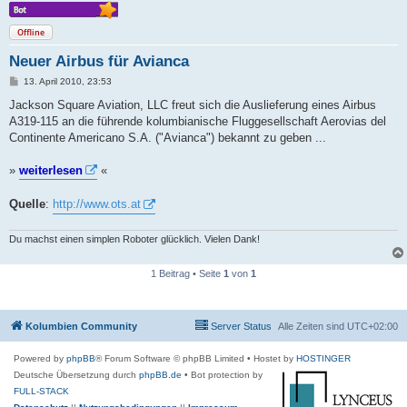
Offline
Neuer Airbus für Avianca
B
13. April 2010, 23:53
e
i
Jackson Square Aviation, LLC freut sich die Auslieferung eines Airbus
t
A319-115 an die führende kolumbianische Fluggesellschaft Aerovias del
r
a
Continente Americano S.A. ("Avianca") bekannt zu geben ...
g
»
weiterlesen
«
Quelle
:
http://www.ots.at
Du machst einen simplen Roboter glücklich. Vielen Dank!
1 Beitrag • Seite
1
von
1
Kolumbien Community
Server Status
Alle Zeiten sind
UTC+02:00
Powered by
phpBB
® Forum Software © phpBB Limited
• Hostet by
HOSTINGER
Deutsche Übersetzung durch
phpBB.de
• Bot protection by
FULL-STACK