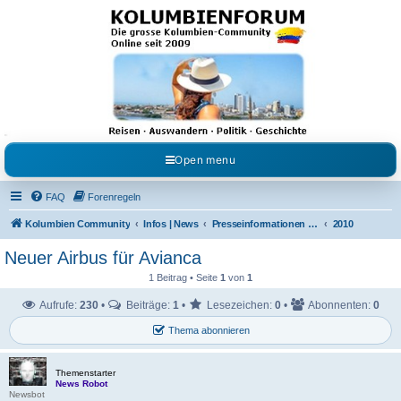
Kolumbienforum - Das
grosse Forum der
Freunde Kolumbiens
Reisen, Auswandern, Kultur, Politik, Geschichte und Visum in Kolumbien und Venezuela.
Austausch, Erfahrungen und Gemeinschaft im Kolumbienforum
Open menu
FAQ
Forenregeln
Kolumbien Community
Infos | News
Presseinformationen & Neuigkeiten
2010
Neuer Airbus für Avianca
1 Beitrag • Seite
1
von
1
Aufrufe:
230
•
Beiträge:
1
•
Lesezeichen:
0
•
Abonnenten:
0
Thema abonnieren
Themenstarter
News Robot
Newsbot