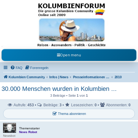
Kolumbienforum - Das
grosse Forum der
Freunde Kolumbiens
Reisen, Auswandern, Kultur, Politik, Geschichte und Visum in Kolumbien und Venezuela.
Austausch, Erfahrungen und Gemeinschaft im Kolumbienforum
Open menu
FAQ
Forenregeln
Kolumbien Community
Infos | News
Presseinformationen & Neuigkeiten
2010
30.000 Menschen wurden in Kolumbien ...
3 Beiträge • Seite
1
von
1
Aufrufe:
453
•
Beiträge:
3
•
Lesezeichen:
0
•
Abonnenten:
0
Thema abonnieren
Themenstarter
News Robot
Newsbot