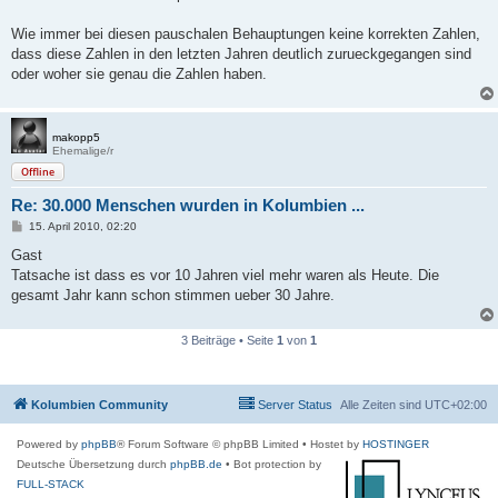
t
r
a
Wie immer bei diesen pauschalen Behauptungen keine korrekten Zahlen,
g
dass diese Zahlen in den letzten Jahren deutlich zurueckgegangen sind
oder woher sie genau die Zahlen haben.
makopp5
Ehemalige/r
Offline
Re: 30.000 Menschen wurden in Kolumbien ...
B
15. April 2010, 02:20
e
i
Gast
t
Tatsache ist dass es vor 10 Jahren viel mehr waren als Heute. Die
r
a
gesamt Jahr kann schon stimmen ueber 30 Jahre.
g
3 Beiträge • Seite
1
von
1
Kolumbien Community
Server Status
Alle Zeiten sind
UTC+02:00
Powered by
phpBB
® Forum Software © phpBB Limited
• Hostet by
HOSTINGER
Deutsche Übersetzung durch
phpBB.de
• Bot protection by
FULL-STACK