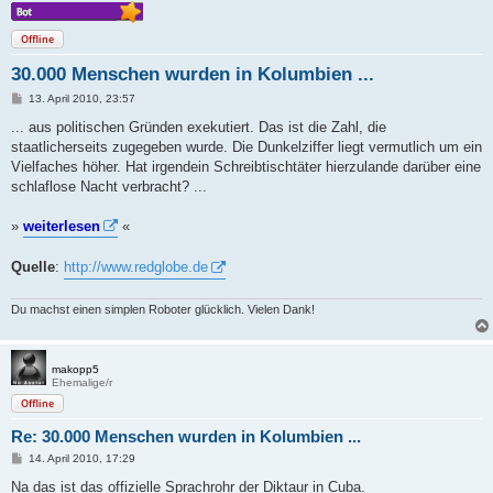
Offline
30.000 Menschen wurden in Kolumbien ...
B
13. April 2010, 23:57
e
i
... aus politischen Gründen exekutiert. Das ist die Zahl, die
t
staatlicherseits zugegeben wurde. Die Dunkelziffer liegt vermutlich um ein
r
a
Vielfaches höher. Hat irgendein Schreibtischtäter hierzulande darüber eine
g
schlaflose Nacht verbracht? ...
»
weiterlesen
«
Quelle
:
http://www.redglobe.de
Du machst einen simplen Roboter glücklich. Vielen Dank!
makopp5
Ehemalige/r
Offline
Re: 30.000 Menschen wurden in Kolumbien ...
B
14. April 2010, 17:29
e
i
Na das ist das offizielle Sprachrohr der Diktaur in Cuba.