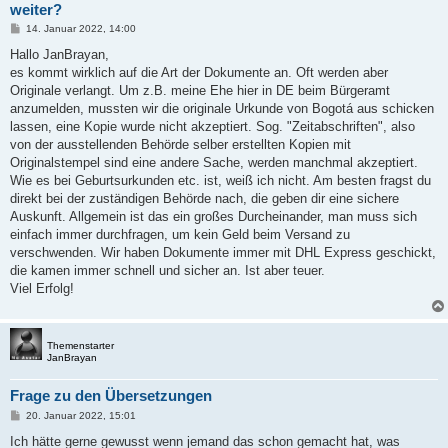
weiter?
B
14. Januar 2022, 14:00
e
i
Hallo JanBrayan,
t
es kommt wirklich auf die Art der Dokumente an. Oft werden aber
r
a
Originale verlangt. Um z.B. meine Ehe hier in DE beim Bürgeramt
g
anzumelden, mussten wir die originale Urkunde von Bogotá aus schicken
lassen, eine Kopie wurde nicht akzeptiert. Sog. "Zeitabschriften", also
von der ausstellenden Behörde selber erstellten Kopien mit
Originalstempel sind eine andere Sache, werden manchmal akzeptiert.
Wie es bei Geburtsurkunden etc. ist, weiß ich nicht. Am besten fragst du
direkt bei der zuständigen Behörde nach, die geben dir eine sichere
Auskunft. Allgemein ist das ein großes Durcheinander, man muss sich
einfach immer durchfragen, um kein Geld beim Versand zu
verschwenden. Wir haben Dokumente immer mit DHL Express geschickt,
die kamen immer schnell und sicher an. Ist aber teuer.
Viel Erfolg!
Themenstarter
JanBrayan
Frage zu den Übersetzungen
B
20. Januar 2022, 15:01
e
i
Ich hätte gerne gewusst wenn jemand das schon gemacht hat, was