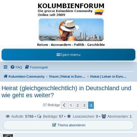
Kolumbienforum - Das
grosse Forum der
Freunde Kolumbiens
Reisen, Auswandern, Kultur, Politik, Geschichte und Visum in Kolumbien und Venezuela.
Austausch, Erfahrungen und Gemeinschaft im Kolumbienforum
Open menu
FAQ
Forenregeln
Kolumbien Community
Visum | Heirat in Europa | Visaangelegenheiten
Heirat | Leben in Europa | Studieren & Arbeiten
Heirat (gleichgeschlechtlich) in Deutschland und
wie geht es weiter?
1
2
3
4
Vorherige
57 Beiträge
Aufrufe:
5786
•
Beiträge:
57
•
Lesezeichen:
0
•
Abonnenten:
1
Thema abonnieren