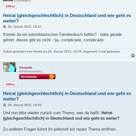
Ehemalige/r
Offline
Heirat (gleichgeschlechtlich) in Deutschland und wie geht es
weiter?
B
26. Januar 2022, 18:22
e
i
Könnte da ein kolombianisches Familienbuch helfen? - habe gerade
t
gehört, dieses gibt es nicht - tja, complicado, complicado
r
a
g
Zuletzt geändert von
Hamid
am 26. Januar 2022, 18:29, insgesamt 1-mal geändert.
Oswaldo
Administrator(in)
Offline
Heirat (gleichgeschlechtlich) in Deutschland und wie geht es
weiter?
B
26. Januar 2022, 18:26
e
i
Und nun bitte wieder zurück zum Thema, was da heißt:
Heirat
t
(gleichgeschlechtlich) in Deutschland und wie geht es weiter?
r
a
g
Zu anderen Fragen könnt ihr jederzeit ein neues Thema eröffnen.