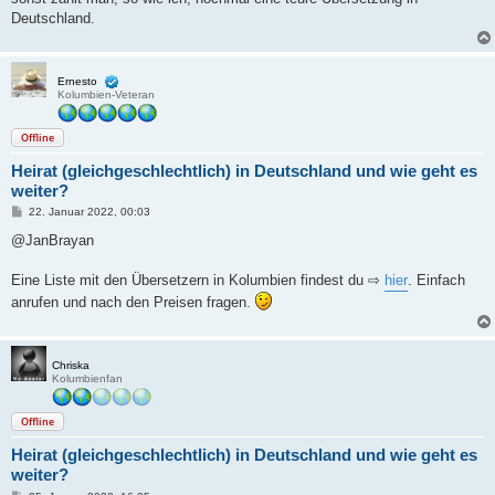
Deutschland.
Ernesto
Kolumbien-Veteran
Offline
Heirat (gleichgeschlechtlich) in Deutschland und wie geht es
weiter?
B
22. Januar 2022, 00:03
e
i
@JanBrayan
t
r
a
Eine Liste mit den Übersetzern in Kolumbien findest du ⇨
hier
. Einfach
g
anrufen und nach den Preisen fragen.
Chriska
Kolumbienfan
Offline
Heirat (gleichgeschlechtlich) in Deutschland und wie geht es
weiter?