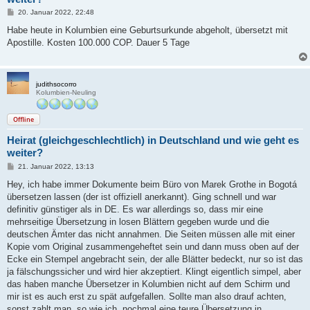
B
20. Januar 2022, 22:48
e
i
Habe heute in Kolumbien eine Geburtsurkunde abgeholt, übersetzt mit
t
Apostille. Kosten 100.000 COP. Dauer 5 Tage
r
a
g
judithsocorro
Kolumbien-Neuling
Offline
Heirat (gleichgeschlechtlich) in Deutschland und wie geht es
weiter?
B
21. Januar 2022, 13:13
e
i
Hey, ich habe immer Dokumente beim Büro von Marek Grothe in Bogotá
t
übersetzen lassen (der ist offiziell anerkannt). Ging schnell und war
r
a
definitiv günstiger als in DE. Es war allerdings so, dass mir eine
g
mehrseitige Übersetzung in losen Blättern gegeben wurde und die
deutschen Ämter das nicht annahmen. Die Seiten müssen alle mit einer
Kopie vom Original zusammengeheftet sein und dann muss oben auf der
Ecke ein Stempel angebracht sein, der alle Blätter bedeckt, nur so ist das
ja fälschungssicher und wird hier akzeptiert. Klingt eigentlich simpel, aber
das haben manche Übersetzer in Kolumbien nicht auf dem Schirm und
mir ist es auch erst zu spät aufgefallen. Sollte man also drauf achten,
sonst zahlt man, so wie ich, nochmal eine teure Übersetzung in