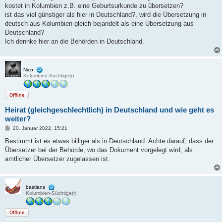
t
kostet in Kolumbien z.B. eine Geburtsurkunde zu übersetzen?
r
a
ist das viel günstiger als hier in Deutschland?, wird die Übersetzung in
g
deutsch aus Kolumbien gleich bejandelt als eine Übersetzung aus
Deutschland?
Ich dennke hier an die Behörden in Deutschland.
Nico
Kolumbien-Süchtige(r)
Offline
Heirat (gleichgeschlechtlich) in Deutschland und wie geht es
weiter?
B
20. Januar 2022, 15:21
e
i
Bestimmt ist es etwas billiger als in Deutschland. Achte darauf, dass der
t
Übersetzer bei der Behörde, wo das Dokument vorgelegt wird, als
r
a
amtlicher Übersetzer zugelassen ist.
g
bastians
Kolumbien-Süchtige(r)
Offline