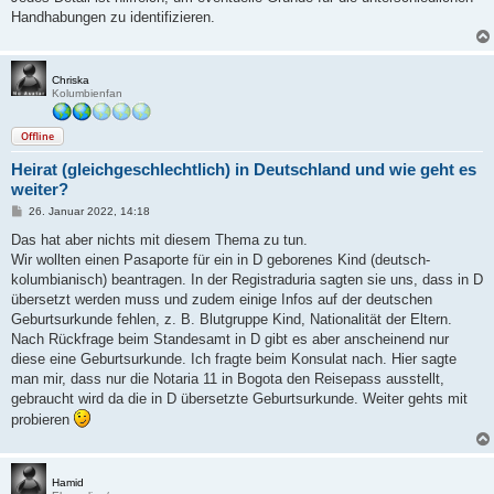
Handhabungen zu identifizieren.
Chriska
Kolumbienfan
Offline
Heirat (gleichgeschlechtlich) in Deutschland und wie geht es
weiter?
B
26. Januar 2022, 14:18
e
i
Das hat aber nichts mit diesem Thema zu tun.
t
Wir wollten einen Pasaporte für ein in D geborenes Kind (deutsch-
r
a
kolumbianisch) beantragen. In der Registraduria sagten sie uns, dass in D
g
übersetzt werden muss und zudem einige Infos auf der deutschen
Geburtsurkunde fehlen, z. B. Blutgruppe Kind, Nationalität der Eltern.
Nach Rückfrage beim Standesamt in D gibt es aber anscheinend nur
diese eine Geburtsurkunde. Ich fragte beim Konsulat nach. Hier sagte
man mir, dass nur die Notaria 11 in Bogota den Reisepass ausstellt,
gebraucht wird da die in D übersetzte Geburtsurkunde. Weiter gehts mit
probieren
Hamid