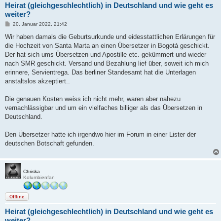
Heirat (gleichgeschlechtlich) in Deutschland und wie geht es
weiter?
B
20. Januar 2022, 21:42
e
i
Wir haben damals die Geburtsurkunde und eidesstattlichen Erlärungen für
t
die Hochzeit von Santa Marta an einen Übersetzer in Bogotá geschickt.
r
a
Der hat sich ums Übersetzen und Apostille etc. gekümmert und wieder
g
nach SMR geschickt. Versand und Bezahlung lief über, soweit ich mich
erinnere, Servientrega. Das berliner Standesamt hat die Unterlagen
anstaltslos akzeptiert..
Die genauen Kosten weiss ich nicht mehr, waren aber nahezu
vernachlässigbar und um ein vielfaches billiger als das Übersetzen in
Deutschland.
Den Übersetzer hatte ich irgendwo hier im Forum in einer Lister der
deutschen Botschaft gefunden.
Chriska
Kolumbienfan
Offline
Heirat (gleichgeschlechtlich) in Deutschland und wie geht es
weiter?