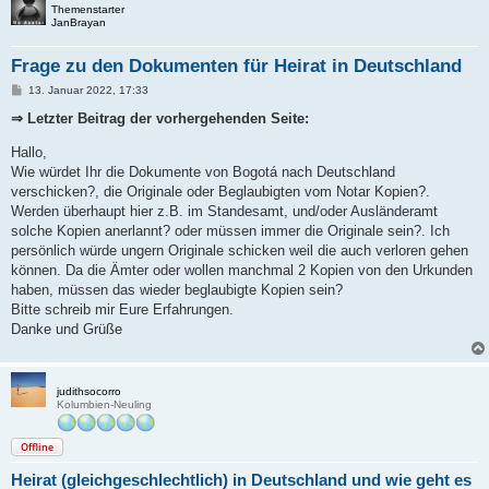
Themenstarter
JanBrayan
Frage zu den Dokumenten für Heirat in Deutschland
B
13. Januar 2022, 17:33
e
i
⇒ Letzter Beitrag der vorhergehenden Seite:
t
r
Hallo,
a
g
Wie würdet Ihr die Dokumente von Bogotá nach Deutschland
verschicken?, die Originale oder Beglaubigten vom Notar Kopien?.
Werden überhaupt hier z.B. im Standesamt, und/oder Ausländeramt
solche Kopien anerlannt? oder müssen immer die Originale sein?. Ich
persönlich würde ungern Originale schicken weil die auch verloren gehen
können. Da die Ämter oder wollen manchmal 2 Kopien von den Urkunden
haben, müssen das wieder beglaubigte Kopien sein?
Bitte schreib mir Eure Erfahrungen.
Danke und Grüße
judithsocorro
Kolumbien-Neuling
Offline
Heirat (gleichgeschlechtlich) in Deutschland und wie geht es