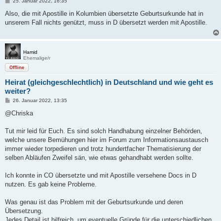
B
25. Januar 2022, 16:35
e
i
Also, die mit Apostille in Kolumbien übersetzte Geburtsurkunde hat in
t
unserem Fall nichts genützt, muss in D übersetzt werden mit Apostille.
r
a
g
Hamid
Ehemalige/r
Offline
Heirat (gleichgeschlechtlich) in Deutschland und wie geht es
weiter?
B
26. Januar 2022, 13:35
e
i
@Chriska
t
r
a
Tut mir leid für Euch. Es sind solch Handhabung einzelner Behörden,
g
welche unsere Bemühungen hier im Forum zum Informationsaustausch
immer wieder torpedieren und trotz hundertfacher Thematisierung der
selben Abläufen Zweifel sän, wie etwas gehandhabt werden sollte.
Ich konnte in CO übersetzte und mit Apostille versehene Docs in D
nutzen. Es gab keine Probleme.
Was genau ist das Problem mit der Geburtsurkunde und deren
Übersetzung.
Jedes Detail ist hilfreich, um eventuelle Gründe für die unterschiedlichen