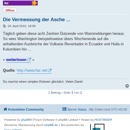
Offline
Die Vermessung der Asche ...
B
19. April 2010, 18:06
e
i
Täglich geben diese acht Zentren Dutzende von Warnmeldungen heraus.
t
So wies Washington beispielsweise übers Wochenende auf die
r
a
anhaltenden Ausbrüche der Vulkane Reventador in Ecuador und Huila in
g
Kolumbien hin ...
»
weiterlesen
«
Quelle
:
http://www.faz.net
Du machst einen simplen Roboter glücklich. Vielen Dank!
1 Beitrag • Seite
1
von
1
Kolumbien Community
Server Status
Alle Zeiten sind
UTC+02:00
Powered by
phpBB
® Forum Software © phpBB Limited
• Hostet by
HOSTINGER
Deutsche Übersetzung durch
phpBB.de
• Bot protection by