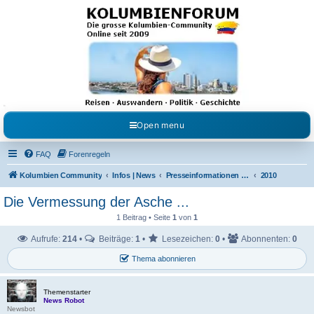
Kolumbienforum - Das
grosse Forum der
Freunde Kolumbiens
Reisen, Auswandern, Kultur, Politik, Geschichte und Visum in Kolumbien und Venezuela.
Austausch, Erfahrungen und Gemeinschaft im Kolumbienforum
Open menu
FAQ
Forenregeln
Kolumbien Community
Infos | News
Presseinformationen & Neuigkeiten
2010
Die Vermessung der Asche ...
1 Beitrag • Seite
1
von
1
Aufrufe:
214
•
Beiträge:
1
•
Lesezeichen:
0
•
Abonnenten:
0
Thema abonnieren
Themenstarter
News Robot
Newsbot