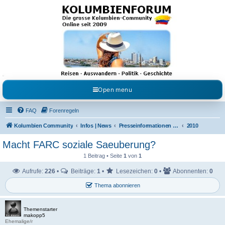
Kolumbienforum - Das
grosse Forum der
Freunde Kolumbiens
Reisen, Auswandern, Kultur, Politik, Geschichte und Visum in Kolumbien und Venezuela.
Austausch, Erfahrungen und Gemeinschaft im Kolumbienforum
Open menu
FAQ
Forenregeln
Kolumbien Community
Infos | News
Presseinformationen & Neuigkeiten
2010
Macht FARC soziale Saeuberung?
1 Beitrag • Seite
1
von
1
Aufrufe:
226
•
Beiträge:
1
•
Lesezeichen:
0
•
Abonnenten:
0
Thema abonnieren
Themenstarter
makopp5
Ehemalige/r