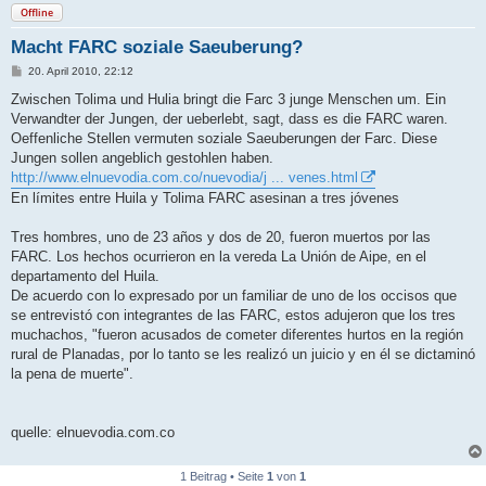
Offline
Macht FARC soziale Saeuberung?
B
20. April 2010, 22:12
e
i
Zwischen Tolima und Hulia bringt die Farc 3 junge Menschen um. Ein
t
Verwandter der Jungen, der ueberlebt, sagt, dass es die FARC waren.
r
a
Oeffenliche Stellen vermuten soziale Saeuberungen der Farc. Diese
g
Jungen sollen angeblich gestohlen haben.
http://www.elnuevodia.com.co/nuevodia/j ... venes.html
En límites entre Huila y Tolima FARC asesinan a tres jóvenes
Tres hombres, uno de 23 años y dos de 20, fueron muertos por las
FARC. Los hechos ocurrieron en la vereda La Unión de Aipe, en el
departamento del Huila.
De acuerdo con lo expresado por un familiar de uno de los occisos que
se entrevistó con integrantes de las FARC, estos adujeron que los tres
muchachos, "fueron acusados de cometer diferentes hurtos en la región
rural de Planadas, por lo tanto se les realizó un juicio y en él se dictaminó
la pena de muerte".
quelle: elnuevodia.com.co
1 Beitrag • Seite
1
von
1