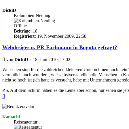
DickiD
Kolumbien-Neuling
Offline
Beiträge:
18
Registriert:
19. November 2009, 22:58
Webdesiger u. PR-Fachmann in Bogota gefragt?
Beitrag
von
DickiD
»
18. Juni 2010, 17:02
Webseiten sind für die zahlreichen kleineren Unternehmen noch kein 
vermutlich auch wundern, wie selbstverständlich die Menschen in K
nicht so hoch ist (ich hatte es versucht, habe mit Unternehmern gered
P.S. Auf dem Schirm haben es die Leute aber schon, nur sehen sie je
Nach
oben
Kamachi
Reiseagentur