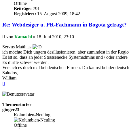
Offline
Beiträge:
791
Registriert:
15. August 2009, 18:42
Re: Webdesiger u. PR-Fachmann in Bogota gefragt?
Beitrag
von
Kamachi
»
18. Juni 2010, 23:10
Servus Matthias
ich möchte Dich ungern desillusionieren, aber zumindest in der Regi
Es ist so, dass an jeder Strassenecke Systemadmins und / oder andere
Es dürfte schwer werden.
Versuch es doch mal bei deutschen Firmen. Du kannst bei der deutsch
Saludos,
William
Nach
oben
Themenstarter
ginger23
Kolumbien-Neuling
Offline