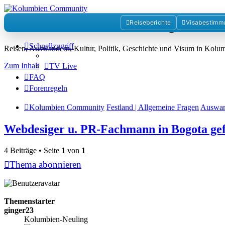
Kolumbienforum - Das grosse 
Reiseberichte
Visabestimm
Schnellzugriff
Reisen, Auswandern, Kultur, Politik, Geschichte und Visum in Kol
Zum Inhalt
TV Live
FAQ
Forenregeln
Kolumbien Community
Festland | Allgemeine Fragen
Auswan
Webdesiger u. PR-Fachmann in Bogota ge
4 Beiträge • Seite
1
von
1
Thema abonnieren
Themenstarter
ginger23
Kolumbien-Neuling