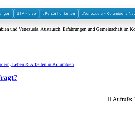
Forum der Freunde Kolumbiens
ungen
TV - Live
Persönlichkeiten
Venezuela - Kolumbiens Na
umbien und Venezuela. Austausch, Erfahrungen und Gemeinschaft im 
dern, Leben & Arbeiten in Kolumbien
fragt?
Aufrufe: