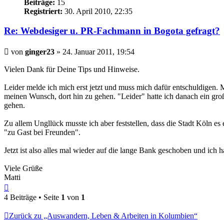
Beiträge:
15
Registriert:
30. April 2010, 22:35
Re: Webdesiger u. PR-Fachmann in Bogota gefragt?
Beitrag
von
ginger23
»
24. Januar 2011, 19:54
Vielen Dank für Deine Tips und Hinweise.
Leider melde ich mich erst jetzt und muss mich dafür entschuldigen. 
meinen Wunsch, dort hin zu gehen. "Leider" hatte ich danach ein gr
gehen.
Zu allem Ungllück musste ich aber feststellen, dass die Stadt Köln e
"zu Gast bei Freunden".
Jetzt ist also alles mal wieder auf die lange Bank geschoben und ich ha
Viele Grüße
Matti
Nach
oben
4 Beiträge • Seite
1
von
1
Zurück zu „Auswandern, Leben & Arbeiten in Kolumbien“