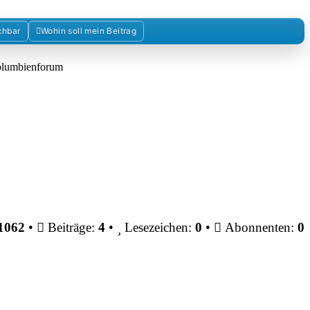
chbar
Wohin soll mein Beitrag
Kolumbienforum
1062
•
Beiträge:
4
•
Lesezeichen:
0
•
Abonnenten:
0