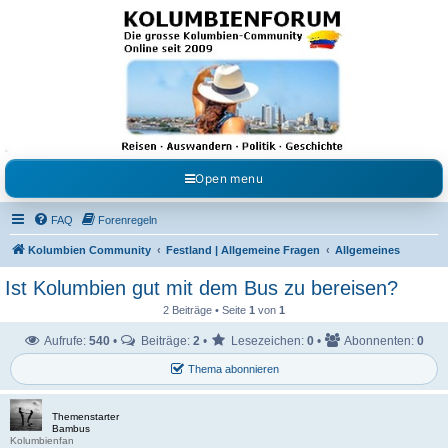
Kolumbienforum - Das
grosse Forum der
Freunde Kolumbiens
Reisen, Auswandern, Kultur, Politik, Geschichte und Visum in Kolumbien und Venezuela.
Austausch, Erfahrungen und Gemeinschaft im Kolumbienforum
Open menu
FAQ
Forenregeln
Kolumbien Community
Festland | Allgemeine Fragen
Allgemeines
Ist Kolumbien gut mit dem Bus zu bereisen?
2 Beiträge • Seite
1
von
1
Aufrufe:
540
•
Beiträge:
2
•
Lesezeichen:
0
•
Abonnenten:
0
Thema abonnieren
Themenstarter
Bambus
Kolumbienfan