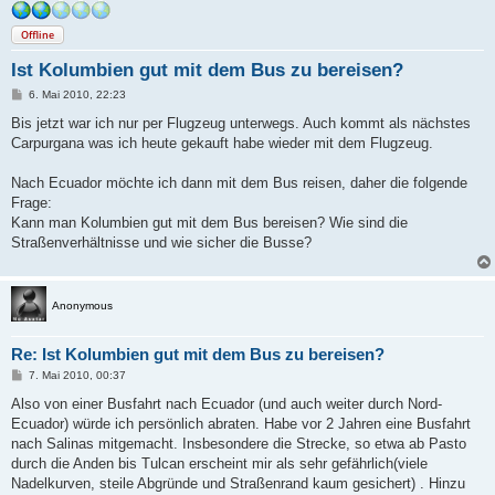
Offline
Ist Kolumbien gut mit dem Bus zu bereisen?
B
6. Mai 2010, 22:23
e
i
Bis jetzt war ich nur per Flugzeug unterwegs. Auch kommt als nächstes
t
Carpurgana was ich heute gekauft habe wieder mit dem Flugzeug.
r
a
g
Nach Ecuador möchte ich dann mit dem Bus reisen, daher die folgende
Frage:
Kann man Kolumbien gut mit dem Bus bereisen? Wie sind die
Straßenverhältnisse und wie sicher die Busse?
Anonymous
Re: Ist Kolumbien gut mit dem Bus zu bereisen?
B
7. Mai 2010, 00:37
e
i
Also von einer Busfahrt nach Ecuador (und auch weiter durch Nord-
t
Ecuador) würde ich persönlich abraten. Habe vor 2 Jahren eine Busfahrt
r
a
nach Salinas mitgemacht. Insbesondere die Strecke, so etwa ab Pasto
g
durch die Anden bis Tulcan erscheint mir als sehr gefährlich(viele
Nadelkurven, steile Abgründe und Straßenrand kaum gesichert) . Hinzu