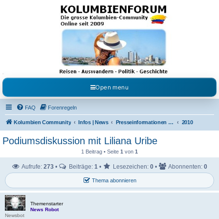
Kolumbienforum - Das
grosse Forum der
Freunde Kolumbiens
Reisen, Auswandern, Kultur, Politik, Geschichte und Visum in Kolumbien und Venezuela.
Austausch, Erfahrungen und Gemeinschaft im Kolumbienforum
Open menu
FAQ
Forenregeln
Kolumbien Community
Infos | News
Presseinformationen & Neuigkeiten
2010
Podiumsdiskussion mit Liliana Uribe
1 Beitrag • Seite
1
von
1
Aufrufe:
273
•
Beiträge:
1
•
Lesezeichen:
0
•
Abonnenten:
0
Thema abonnieren
Themenstarter
News Robot
Newsbot