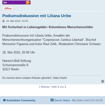
Offline
Podiumsdiskussion mit Liliana Uribe
B
15. Mai 2010, 23:35
e
i
Mit Sicherheit in Lebensgefahr: Kolumbiens Menschenrechtler
t
r
a
Podiumsdiskussion mit Liliana Uribe, Anwältin der
g
Menschenrechtsorganisation "Corporacion Juridica Libertad", Bischof
Monsenor Figueroa und Autor Raul Zelik, Moderation Christiane Schwarz.
18. Mai 2010, 20:00 Uhr
Heinrich-Böll-Stiftung
Schumannstraße 8
10117 Berlin
Du machst einen simplen Roboter glücklich. Vielen Dank!
1 Beitrag • Seite
1
von
1
Kolumbien Community
Server Status
Alle Zeiten sind
UTC+02:00