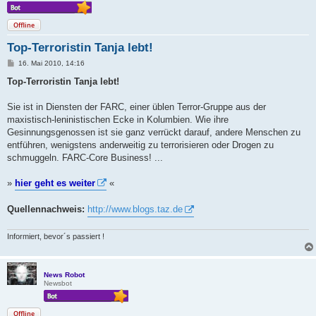
Offline
Top-Terroristin Tanja lebt!
B
16. Mai 2010, 14:16
e
i
Top-Terroristin Tanja lebt!
t
r
a
Sie ist in Diensten der FARC, einer üblen Terror-Gruppe aus der
g
maxistisch-leninistischen Ecke in Kolumbien. Wie ihre
Gesinnungsgenossen ist sie ganz verrückt darauf, andere Menschen zu
entführen, wenigstens anderweitig zu terrorisieren oder Drogen zu
schmuggeln. FARC-Core Business! ...
»
hier geht es weiter
«
Quellennachweis:
http://www.blogs.taz.de
Informiert, bevor´s passiert !
News Robot
Newsbot
Offline