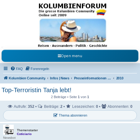
Kolumbienforum - Das
grosse Forum der
Freunde Kolumbiens
Reisen, Auswandern, Kultur, Politik, Geschichte und Visum in Kolumbien und Venezuela.
Austausch, Erfahrungen und Gemeinschaft im Kolumbienforum
Open menu
FAQ
Forenregeln
Kolumbien Community
Infos | News
Presseinformationen & Neuigkeiten
2010
Top-Terroristin Tanja lebt!
2 Beiträge • Seite
1
von
1
Aufrufe:
352
•
Beiträge:
2
•
Lesezeichen:
0
•
Abonnenten:
0
Thema abonnieren
Themenstarter
Coticiario
Newsbot