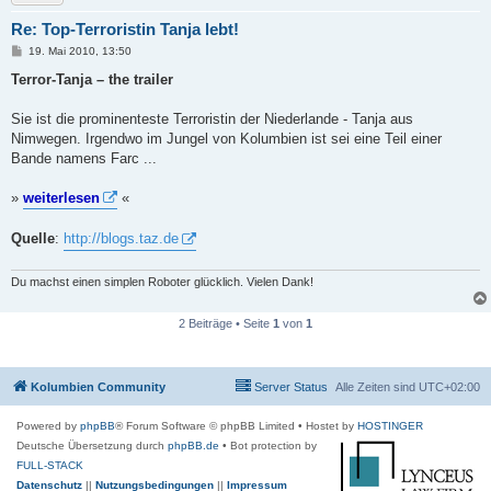
Re: Top-Terroristin Tanja lebt!
B
19. Mai 2010, 13:50
e
i
Terror-Tanja – the trailer
t
r
a
Sie ist die prominenteste Terroristin der Niederlande - Tanja aus
g
Nimwegen. Irgendwo im Jungel von Kolumbien ist sei eine Teil einer
Bande namens Farc ...
»
weiterlesen
«
Quelle
:
http://blogs.taz.de
Du machst einen simplen Roboter glücklich. Vielen Dank!
2 Beiträge • Seite
1
von
1
Kolumbien Community
Server Status
Alle Zeiten sind
UTC+02:00
Powered by
phpBB
® Forum Software © phpBB Limited
• Hostet by
HOSTINGER
Deutsche Übersetzung durch
phpBB.de
• Bot protection by
FULL-STACK
Datenschutz
||
Nutzungsbedingungen
||
Impressum