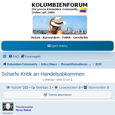
Kolumbienforum - Das
grosse Forum der
Freunde Kolumbiens
Reisen, Auswandern, Kultur, Politik, Geschichte und Visum in Kolumbien und Venezuela.
Austausch, Erfahrungen und Gemeinschaft im Kolumbienforum
Open menu
FAQ
Forenregeln
Kolumbien Community
Infos | News
Presseinformationen & Neuigkeiten
2010
Scharfe Kritik an Handelsabkommen
1 Beitrag • Seite
1
von
1
Aufrufe:
222
•
Beiträge:
1
•
Lesezeichen:
0
•
Abonnenten:
0
Thema abonnieren
Themenstarter
News Robot
Newsbot