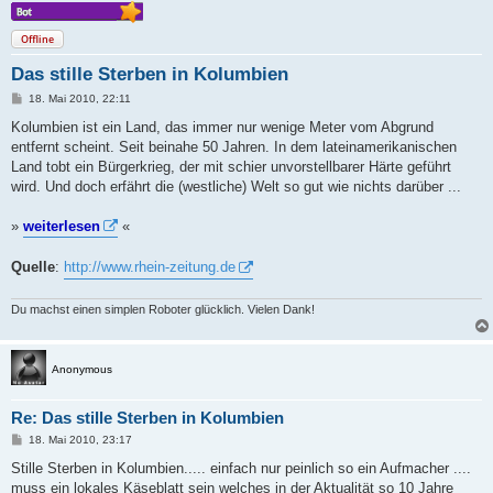
Offline
Das stille Sterben in Kolumbien
B
18. Mai 2010, 22:11
e
i
Kolumbien ist ein Land, das immer nur wenige Meter vom Abgrund
t
entfernt scheint. Seit beinahe 50 Jahren. In dem lateinamerikanischen
r
a
Land tobt ein Bürgerkrieg, der mit schier unvorstellbarer Härte geführt
g
wird. Und doch erfährt die (westliche) Welt so gut wie nichts darüber ...
»
weiterlesen
«
Quelle
:
http://www.rhein-zeitung.de
Du machst einen simplen Roboter glücklich. Vielen Dank!
Anonymous
Re: Das stille Sterben in Kolumbien
B
18. Mai 2010, 23:17
e
i
Stille Sterben in Kolumbien..... einfach nur peinlich so ein Aufmacher ....
t
muss ein lokales Käseblatt sein welches in der Aktualität so 10 Jahre
r