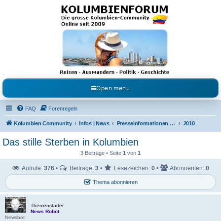
Kolumbienforum - Das
grosse Forum der
Freunde Kolumbiens
Reisen, Auswandern, Kultur, Politik, Geschichte und Visum in Kolumbien und Venezuela.
Austausch, Erfahrungen und Gemeinschaft im Kolumbienforum
Open menu
FAQ
Forenregeln
Kolumbien Community
Infos | News
Presseinformationen & Neuigkeiten
2010
Das stille Sterben in Kolumbien
3 Beiträge • Seite
1
von
1
Aufrufe:
376
•
Beiträge:
3
•
Lesezeichen:
0
•
Abonnenten:
0
Thema abonnieren
Themenstarter
News Robot
Newsbot