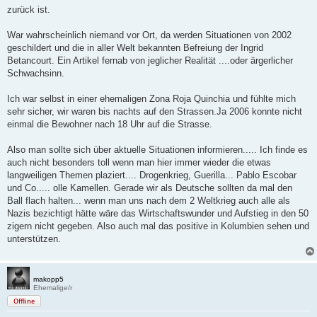
a
zurück ist.
g
War wahrscheinlich niemand vor Ort, da werden Situationen von 2002
geschildert und die in aller Welt bekannten Befreiung der Ingrid
Betancourt. Ein Artikel fernab von jeglicher Realität ....oder ärgerlicher
Schwachsinn.
Ich war selbst in einer ehemaligen Zona Roja Quinchia und fühlte mich
sehr sicher, wir waren bis nachts auf den Strassen.Ja 2006 konnte nicht
einmal die Bewohner nach 18 Uhr auf die Strasse.
Also man sollte sich über aktuelle Situationen informieren..... Ich finde es
auch nicht besonders toll wenn man hier immer wieder die etwas
langweiligen Themen plaziert.... Drogenkrieg, Guerilla... Pablo Escobar
und Co..... olle Kamellen. Gerade wir als Deutsche sollten da mal den
Ball flach halten... wenn man uns nach dem 2 Weltkrieg auch alle als
Nazis bezichtigt hätte wäre das Wirtschaftswunder und Aufstieg in den 50
zigern nicht gegeben. Also auch mal das positive in Kolumbien sehen und
unterstützen.
makopp5
Ehemalige/r
Offline