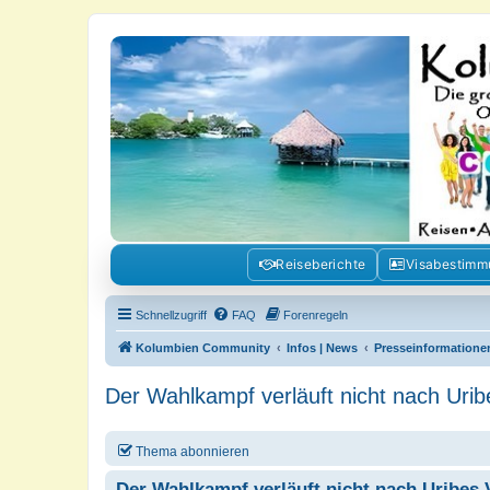
Kolumbienforum - Das grosse Foru
Reisen, Auswandern, Kultur, Politik, Geschichte und Visum in Kolumb
Reiseberichte
Visabestim
Schnellzugriff
FAQ
Forenregeln
Kolumbien Community
Infos | News
Presseinformatione
Der Wahlkampf verläuft nicht nach Urib
Thema abonnieren
Der Wahlkampf verläuft nicht nach Uribes 