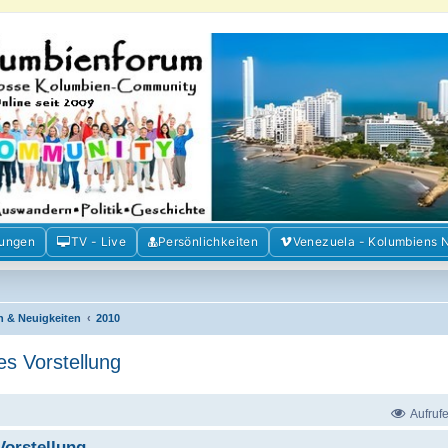
m der Freunde Kolumbiens
ien und Venezuela. Austausch, Erfahrungen und Gemeinschaft im Kolumbienforum
mungen
TV - Live
Persönlichkeiten
Venezuela - Kolumbiens 
n & Neuigkeiten
2010
es Vorstellung
Aufruf
Vorstellung