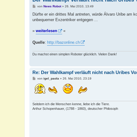
B
von
News Robot
»
26. Mai 2010, 13:49
e
i
Dürfte er ein drittes Mal antreten, würde Álvaro Uribe am
t
unbequemer Exzentriker entgegen ...
r
a
g
»
weiterlesen
«
Quelle
:
http://bazonline.ch
Du machst einen simplen Roboter glücklich. Vielen Dank!
Re: Der Wahlkampf verläuft nicht nach Uribes Vo
B
von
igel_paola
»
26. Mai 2010, 23:19
e
i
t
r
a
g
Seitdem ich die Menschen kenne, liebe ich die Tiere.
Arthur Schopenhauer, (1788 - 1860), deutscher Philosoph