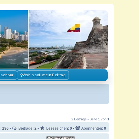
Nachbar
Wohin soll mein Beitrag
2 Beiträge • Seite
1
von
1
e:
296
•
Beiträge:
2
•
Lesezeichen:
0
•
Abonnenten:
0