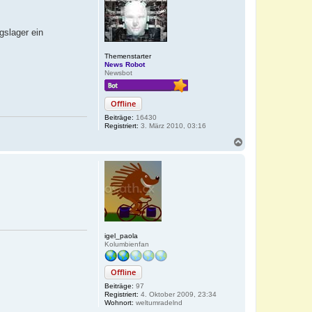
gslager ein
Themenstarter
News Robot
Newsbot
Offline
Beiträge:
16430
Registriert:
3. März 2010, 03:16
N
a
c
h
o
b
e
n
igel_paola
Kolumbienfan
Offline
Beiträge:
97
Registriert:
4. Oktober 2009, 23:34
Wohnort:
weltumradelnd