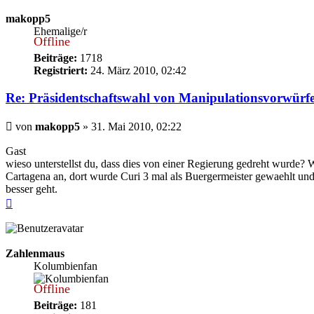
makopp5
Ehemalige/r
Offline
Beiträge:
1718
Registriert:
24. März 2010, 02:42
Re: Präsidentschaftswahl von Manipulationsvorwürf
Beitrag
von
makopp5
»
31. Mai 2010, 02:22
Gast
wieso unterstellst du, dass dies von einer Regierung gedreht wurde?
Cartagena an, dort wurde Curi 3 mal als Buergermeister gewaehlt und e
besser geht.
Nach
oben
Zahlenmaus
Kolumbienfan
Offline
Beiträge:
181