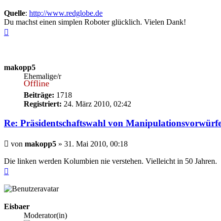
Quelle
:
http://www.redglobe.de
Du machst einen simplen Roboter glücklich. Vielen Dank!
Nach
oben
makopp5
Ehemalige/r
Offline
Beiträge:
1718
Registriert:
24. März 2010, 02:42
Re: Präsidentschaftswahl von Manipulationsvorwürf
Beitrag
von
makopp5
»
31. Mai 2010, 00:18
Die linken werden Kolumbien nie verstehen. Vielleicht in 50 Jahren.
Nach
oben
Eisbaer
Moderator(in)