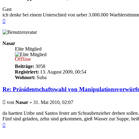
Gast
ich denke bei einem Unterschied von ueber 3.000.000 Waehlerstimme
Nach
oben
Nasar
Elite Mitglied
Offline
Beiträge:
3058
Registriert:
13. August 2009, 00:54
Wohnort:
Suba
Re: Präsidentschaftswahl von Manipulationsvorwürf
Beitrag
von
Nasar
»
31. Mai 2010, 02:07
da haetten Uribe und Santos fester am Schraubenzieher drehen solle
Fünf sind geladen, zehn sind gekommen, gieß Wasser zur Suppe, hei
Nach
oben