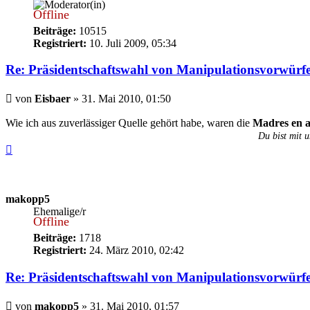
Offline
Beiträge:
10515
Registriert:
10. Juli 2009, 05:34
Re: Präsidentschaftswahl von Manipulationsvorwürf
Beitrag
von
Eisbaer
»
31. Mai 2010, 01:50
Wie ich aus zuverlässiger Quelle gehört habe, waren die
Madres en a
Du bist mit u
Nach
oben
makopp5
Ehemalige/r
Offline
Beiträge:
1718
Registriert:
24. März 2010, 02:42
Re: Präsidentschaftswahl von Manipulationsvorwürf
Beitrag
von
makopp5
»
31. Mai 2010, 01:57