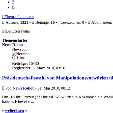
2
Nächste
Thema abonnieren
Aufrufe:
1321
•
Beiträge:
16
•
Lesezeichen:
0
•
Abonnenten:
Themenstarter
News Robot
Newsbot
Offline
Beiträge:
16430
Registriert:
3. März 2010, 03:16
Präsidentschaftswahl von Manipulationsvorwürfen üb
Beitrag
von
News Robot
»
31. Mai 2010, 00:12
Um 16 Uhr Ortszeit (23 Uhr MESZ) wurden in Kolumbien die Wahllok
hatte es Hinweise ...
»
weiterlesen
«