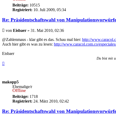
Beiträge:
10515
Registriert:
10. Juli 2009, 05:34
Re: Präsidentschaftswahl von Manipulationsvorwürf
Beitrag
von
Eisbaer
»
31. Mai 2010, 02:36
@Zahlenmaus - klar gibt es das. Schau mal hier:
http://www.caracol.co
Auch hier gibt es was zu lesen:
http://www.caracol.com.co/especiales/
Eisbaer
Du bist mit u
Nach
oben
makopp5
Ehemalige/r
Offline
Beiträge:
1718
Registriert:
24. März 2010, 02:42
Re: Präsidentschaftswahl von Manipulationsvorwürf