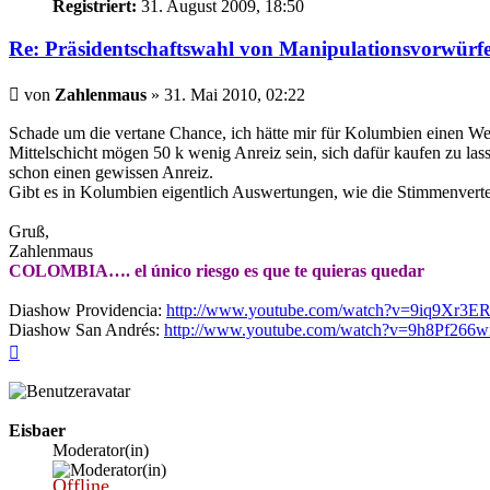
Registriert:
31. August 2009, 18:50
Re: Präsidentschaftswahl von Manipulationsvorwürf
Beitrag
von
Zahlenmaus
»
31. Mai 2010, 02:22
Schade um die vertane Chance, ich hätte mir für Kolumbien einen Wec
Mittelschicht mögen 50 k wenig Anreiz sein, sich dafür kaufen zu las
schon einen gewissen Anreiz.
Gibt es in Kolumbien eigentlich Auswertungen, wie die Stimmenverteil
Gruß,
Zahlenmaus
COLOMBIA…. el único riesgo es que te quieras quedar
Diashow Providencia:
http://www.youtube.com/watch?v=9iq9Xr3E
Diashow San Andrés:
http://www.youtube.com/watch?v=9h8Pf266w
Nach
oben
Eisbaer
Moderator(in)
Offline