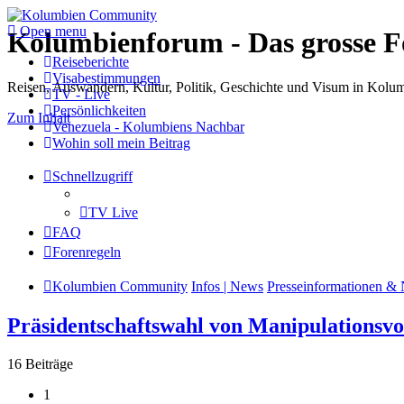
Open menu
Kolumbienforum - Das grosse 
Reiseberichte
Visabestimmungen
Reisen, Auswandern, Kultur, Politik, Geschichte und Visum in Kol
TV - Live
Persönlichkeiten
Zum Inhalt
Venezuela - Kolumbiens Nachbar
Wohin soll mein Beitrag
Schnellzugriff
TV Live
FAQ
Forenregeln
Kolumbien Community
Infos | News
Presseinformationen & 
Präsidentschaftswahl von Manipulationsvo
16 Beiträge
1