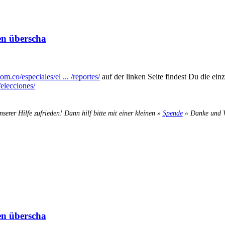
en überscha
m.co/especiales/el ... /reportes/
auf der linken Seite findest Du die ein
elecciones/
nserer Hilfe zufrieden! Dann hilf bitte mit einer kleinen »
Spende
« Danke und Ve
en überscha