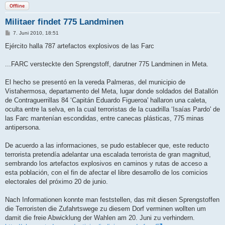
Offline
Militaer findet 775 Landminen
B
7. Juni 2010, 18:51
e
i
Ejército halla 787 artefactos explosivos de las Farc
t
r
a
...FARC versteckte den Sprengstoff, darutner 775 Landminen in Meta.
g
El hecho se presentó en la vereda Palmeras, del municipio de
Vistahermosa, departamento del Meta, lugar donde soldados del Batallón
de Contraguerrillas 84 ‘Capitán Eduardo Figueroa' hallaron una caleta,
oculta entre la selva, en la cual terroristas de la cuadrilla ‘Isaías Pardo' de
las Farc mantenían escondidas, entre canecas plásticas, 775 minas
antipersona.
De acuerdo a las informaciones, se pudo establecer que, este reducto
terrorista pretendía adelantar una escalada terrorista de gran magnitud,
sembrando los artefactos explosivos en caminos y rutas de acceso a
esta población, con el fin de afectar el libre desarrollo de los comicios
electorales del próximo 20 de junio.
Nach Informationen konnte man feststellen, das mit diesen Sprengstoffen
die Terroristen die Zufahrtswege zu diesem Dorf verminen wollten um
damit die freie Abwicklung der Wahlen am 20. Juni zu verhindern.