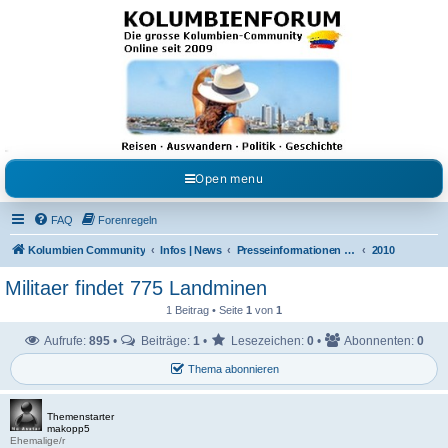
Kolumbienforum - Das
grosse Forum der
Freunde Kolumbiens
Reisen, Auswandern, Kultur, Politik, Geschichte und Visum in Kolumbien und Venezuela.
Austausch, Erfahrungen und Gemeinschaft im Kolumbienforum
Open menu
FAQ
Forenregeln
Kolumbien Community
Infos | News
Presseinformationen & Neuigkeiten
2010
Militaer findet 775 Landminen
1 Beitrag • Seite
1
von
1
Aufrufe:
895
•
Beiträge:
1
•
Lesezeichen:
0
•
Abonnenten:
0
Thema abonnieren
Themenstarter
makopp5
Ehemalige/r