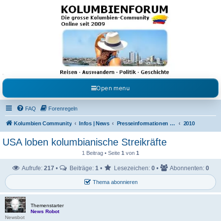
Kolumbienforum - Das
grosse Forum der
Freunde Kolumbiens
Reisen, Auswandern, Kultur, Politik, Geschichte und Visum in Kolumbien und Venezuela.
Austausch, Erfahrungen und Gemeinschaft im Kolumbienforum
Open menu
FAQ
Forenregeln
Kolumbien Community
Infos | News
Presseinformationen & Neuigkeiten
2010
USA loben kolumbianische Streikräfte
1 Beitrag • Seite
1
von
1
Aufrufe:
217
•
Beiträge:
1
•
Lesezeichen:
0
•
Abonnenten:
0
Thema abonnieren
Themenstarter
News Robot
Newsbot