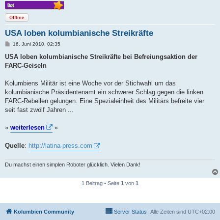
Offline
USA loben kolumbianische Streikräfte
B
16. Juni 2010, 02:35
e
i
USA loben kolumbianische Streikräfte bei Befreiungsaktion der
t
FARC-Geiseln
r
a
g
Kolumbiens Militär ist eine Woche vor der Stichwahl um das
kolumbianische Präsidentenamt ein schwerer Schlag gegen die linken
FARC-Rebellen gelungen. Eine Spezialeinheit des Militärs befreite vier
seit fast zwölf Jahren ...
»
weiterlesen
«
Quelle
:
http://latina-press.com
Du machst einen simplen Roboter glücklich. Vielen Dank!
1 Beitrag • Seite
1
von
1
Kolumbien Community
Server Status
Alle Zeiten sind
UTC+02:00