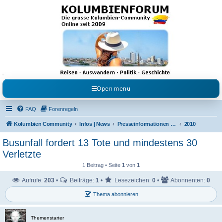
Kolumbienforum - Das
grosse Forum der
Freunde Kolumbiens
Reisen, Auswandern, Kultur, Politik, Geschichte und Visum in Kolumbien und Venezuela.
Austausch, Erfahrungen und Gemeinschaft im Kolumbienforum
Open menu
FAQ
Forenregeln
Kolumbien Community
Infos | News
Presseinformationen & Neuigkeiten
2010
Busunfall fordert 13 Tote und mindestens 30
Verletzte
1 Beitrag • Seite
1
von
1
Aufrufe:
203
•
Beiträge:
1
•
Lesezeichen:
0
•
Abonnenten:
0
Thema abonnieren
Themenstarter