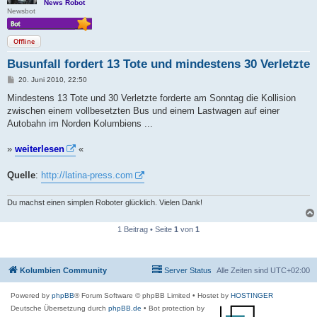
News Robot
Newsbot
Offline
Busunfall fordert 13 Tote und mindestens 30 Verletzte
B
20. Juni 2010, 22:50
e
i
Mindestens 13 Tote und 30 Verletzte forderte am Sonntag die Kollision
t
zwischen einem vollbesetzten Bus und einem Lastwagen auf einer
r
a
Autobahn im Norden Kolumbiens ...
g
»
weiterlesen
«
Quelle
:
http://latina-press.com
Du machst einen simplen Roboter glücklich. Vielen Dank!
1 Beitrag • Seite
1
von
1
Kolumbien Community
Server Status
Alle Zeiten sind
UTC+02:00
Powered by
phpBB
® Forum Software © phpBB Limited
• Hostet by
HOSTINGER
Deutsche Übersetzung durch
phpBB.de
• Bot protection by