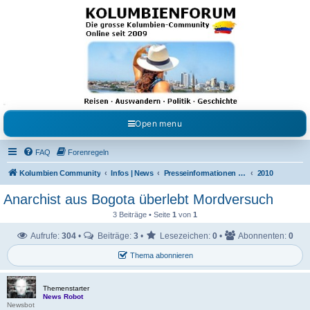
Kolumbienforum - Das
grosse Forum der
Freunde Kolumbiens
Reisen, Auswandern, Kultur, Politik, Geschichte und Visum in Kolumbien und Venezuela.
Austausch, Erfahrungen und Gemeinschaft im Kolumbienforum
Open menu
FAQ
Forenregeln
Kolumbien Community
Infos | News
Presseinformationen & Neuigkeiten
2010
Anarchist aus Bogota überlebt Mordversuch
3 Beiträge • Seite
1
von
1
Aufrufe:
304
•
Beiträge:
3
•
Lesezeichen:
0
•
Abonnenten:
0
Thema abonnieren
Themenstarter
News Robot
Newsbot