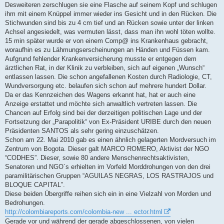
Desweiteren zerschlugen sie eine Flasche auf seinem Kopf und schlugen
ihm mit einem Knüppel immer wieder ins Gesicht und in den Rücken. Die
Stichwunden sind bis zu 4 cm tief und an Rücken sowie unter der linken
Achsel angesiedelt, was vermuten lässt, dass man ihn wohl töten wollte.
15 min später wurde er von einem Comp@ ins Krankenhaus gebracht,
woraufhin es zu Lähmungserscheinungen an Händen und Füssen kam.
Aufgrund fehlender Krankenversicherung musste er entgegen dem
ärztlichen Rat, in der Klinik zu verbleiben, sich auf eigenen „Wunsch“
entlassen lassen. Die schon angefallenen Kosten durch Radiologie, CT,
Wundversorgung etc. belaufen sich schon auf mehrere hundert Dollar.
Da er das Kennzeichen des Wagens erkannt hat, hat er auch eine
Anzeige erstattet und möchte sich anwaltlich vertreten lassen. Die
Chancen auf Erfolg sind bei der derzeitigen politischen Lage und der
Fortsetzung der „Parapolitik“ von Ex-Präsident URIBE durch den neuen
Präsidenten SANTOS als sehr gering einzuschätzen.
Schon am 22. Mai 2010 gab es einen ähnlich gelagerten Mordversuch im
Zentrum von Bogota. Dieser galt MARCO ROMERO, Aktivist der NGO
“CODHES”. Dieser, sowie 80 andere Menschenrechtsaktivisten,
Senatoren und NGO´s erhielten im Vorfeld Morddrohungen von den drei
paramilitärischen Gruppen “AGUILAS NEGRAS, LOS RASTRAJOS und
BLOQUE CAPITAL”.
Diese beiden Übergriffe reihen sich ein in eine Vielzahl von Morden und
Bedrohungen.
http://colombiareports.com/colombia-new ... ector.html
Gerade vor und während der gerade abgeschlossenen, von vielen