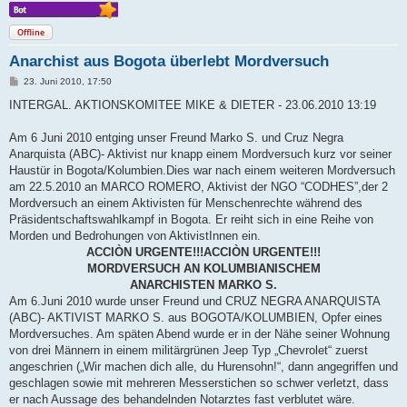
Offline
Anarchist aus Bogota überlebt Mordversuch
B
23. Juni 2010, 17:50
e
i
INTERGAL. AKTIONSKOMITEE MIKE & DIETER - 23.06.2010 13:19
t
r
a
Am 6 Juni 2010 entging unser Freund Marko S. und Cruz Negra
g
Anarquista (ABC)- Aktivist nur knapp einem Mordversuch kurz vor seiner
Haustür in Bogota/Kolumbien.Dies war nach einem weiteren Mordversuch
am 22.5.2010 an MARCO ROMERO, Aktivist der NGO “CODHES”,der 2
Mordversuch an einem Aktivisten für Menschenrechte während des
Präsidentschaftswahlkampf in Bogota. Er reiht sich in eine Reihe von
Morden und Bedrohungen von AktivistInnen ein.
ACCIÒN URGENTE!!!ACCIÒN URGENTE!!!
MORDVERSUCH AN KOLUMBIANISCHEM
ANARCHISTEN MARKO S.
Am 6.Juni 2010 wurde unser Freund und CRUZ NEGRA ANARQUISTA
(ABC)- AKTIVIST MARKO S. aus BOGOTA/KOLUMBIEN, Opfer eines
Mordversuches. Am späten Abend wurde er in der Nähe seiner Wohnung
von drei Männern in einem militärgrünen Jeep Typ „Chevrolet“ zuerst
angeschrien („Wir machen dich alle, du Hurensohn!“, dann angegriffen und
geschlagen sowie mit mehreren Messerstichen so schwer verletzt, dass
er nach Aussage des behandelnden Notarztes fast verblutet wäre.