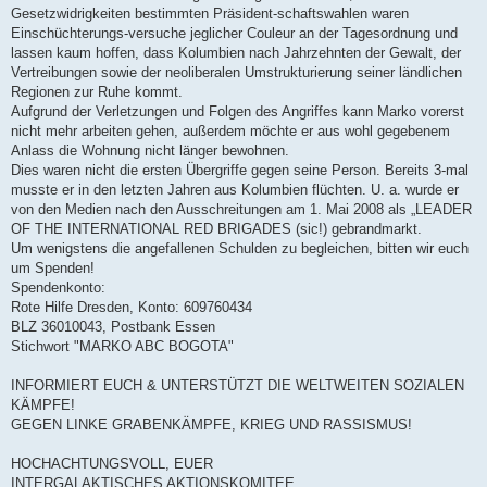
Gesetzwidrigkeiten bestimmten Präsident-schaftswahlen waren
Einschüchterungs-versuche jeglicher Couleur an der Tagesordnung und
lassen kaum hoffen, dass Kolumbien nach Jahrzehnten der Gewalt, der
Vertreibungen sowie der neoliberalen Umstrukturierung seiner ländlichen
Regionen zur Ruhe kommt.
Aufgrund der Verletzungen und Folgen des Angriffes kann Marko vorerst
nicht mehr arbeiten gehen, außerdem möchte er aus wohl gegebenem
Anlass die Wohnung nicht länger bewohnen.
Dies waren nicht die ersten Übergriffe gegen seine Person. Bereits 3-mal
musste er in den letzten Jahren aus Kolumbien flüchten. U. a. wurde er
von den Medien nach den Ausschreitungen am 1. Mai 2008 als „LEADER
OF THE INTERNATIONAL RED BRIGADES (sic!) gebrandmarkt.
Um wenigstens die angefallenen Schulden zu begleichen, bitten wir euch
um Spenden!
Spendenkonto:
Rote Hilfe Dresden, Konto: 609760434
BLZ 36010043, Postbank Essen
Stichwort "MARKO ABC BOGOTA"
INFORMIERT EUCH & UNTERSTÜTZT DIE WELTWEITEN SOZIALEN
KÄMPFE!
GEGEN LINKE GRABENKÄMPFE, KRIEG UND RASSISMUS!
HOCHACHTUNGSVOLL, EUER
INTERGALAKTISCHES AKTIONSKOMITEE