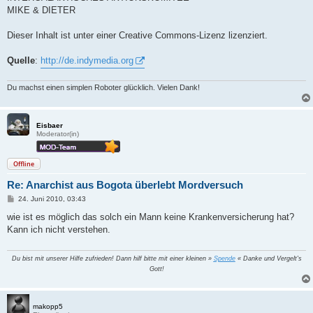
MIKE & DIETER
Dieser Inhalt ist unter einer Creative Commons-Lizenz lizenziert.
Quelle
:
http://de.indymedia.org
Du machst einen simplen Roboter glücklich. Vielen Dank!
Eisbaer
Moderator(in)
Offline
Re: Anarchist aus Bogota überlebt Mordversuch
B
24. Juni 2010, 03:43
e
i
wie ist es möglich das solch ein Mann keine Krankenversicherung hat?
t
Kann ich nicht verstehen.
r
a
g
Du bist mit unserer Hilfe zufrieden! Dann hilf bitte mit einer kleinen »
Spende
« Danke und Vergelt's
Gott!
makopp5